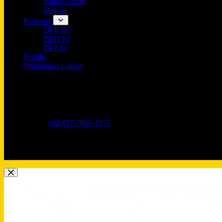
Satkar Ulama
SOKSI
Parlemen
DPR RI
DPD RI
DPRD
Pemilu
Perempuan Golkar
Opening hours
9AM - 5PM
Address:
Jl. Anggrek Neli Murni No.11A, RT.16/RW.1, Kemang
Phone:
+62 817-7680-1957
Mobile:
+62 817-7680-1957
Email:
Lkidppgolkar@gmail.com