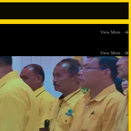
View More
View More