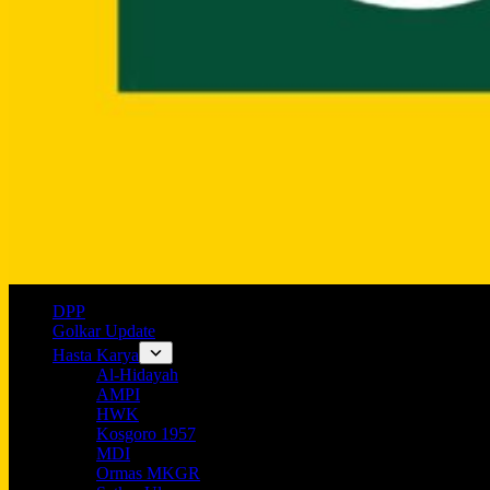
DPP
Golkar Update
Hasta Karya
Al-Hidayah
AMPI
HWK
Kosgoro 1957
MDI
Ormas MKGR