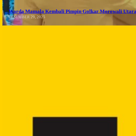
Warda Mamala Kembali Pimpin Golkar Morowali Utara
DESEMBER 29, 2025