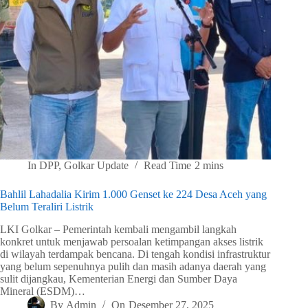
In
DPP
,
Golkar Update
Read Time
2 mins
Bahlil Lahadalia Kirim 1.000 Genset ke 224 Desa Aceh yang
Belum Teraliri Listrik
LKI Golkar – Pemerintah kembali mengambil langkah
konkret untuk menjawab persoalan ketimpangan akses listrik
di wilayah terdampak bencana. Di tengah kondisi infrastruktur
yang belum sepenuhnya pulih dan masih adanya daerah yang
sulit dijangkau, Kementerian Energi dan Sumber Daya
Mineral (ESDM)…
By
Admin
On
Desember 27, 2025