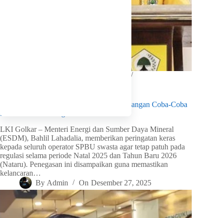
In
DPP
,
Golkar Update
,
Hot News
Read Time
2 mins
Bahlil Lahadalia Warning SPBU Swasta: Jangan Coba-Coba
Lawan dan Atur Negara
LKI Golkar – Menteri Energi dan Sumber Daya Mineral
(ESDM), Bahlil Lahadalia, memberikan peringatan keras
kepada seluruh operator SPBU swasta agar tetap patuh pada
regulasi selama periode Natal 2025 dan Tahun Baru 2026
(Nataru). Penegasan ini disampaikan guna memastikan
kelancaran…
By
Admin
On
Desember 27, 2025