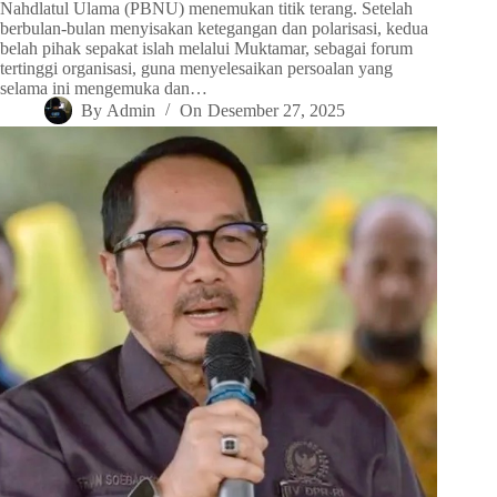
Nahdlatul Ulama (PBNU) menemukan titik terang. Setelah
berbulan-bulan menyisakan ketegangan dan polarisasi, kedua
belah pihak sepakat islah melalui Muktamar, sebagai forum
tertinggi organisasi, guna menyelesaikan persoalan yang
selama ini mengemuka dan…
By
Admin
On
Desember 27, 2025