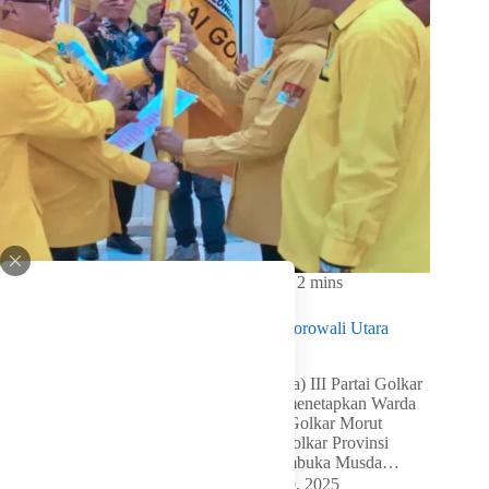
In
Perempuan Golkar
Read Time
2 mins
Warda Mamala Kembali Pimpin Golkar Morowali Utara
Periode 2025-2030
LKI Golkar – Musyawarah Daerah (Musda) III Partai Golkar
Morowali Utara (Morut) secara aklamasi menetapkan Warda
Dg Mamala sebagai Ketua DPD II Partai Golkar Morut
periode 2025-2030. Ketua DPD I Partai Golkar Provinsi
Sulawesi Tengah, Arus Abdul Karim, membuka Musda…
By
Admin
On
Desember 29, 2025