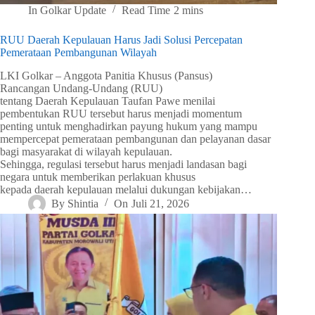
In
Golkar Update
Read Time
2 mins
RUU Daerah Kepulauan Harus Jadi Solusi Percepatan
Pemerataan Pembangunan Wilayah
LKI Golkar – Anggota Panitia Khusus (Pansus)
Rancangan Undang-Undang (RUU)
tentang Daerah Kepulauan Taufan Pawe menilai
pembentukan RUU tersebut harus menjadi momentum
penting untuk menghadirkan payung hukum yang mampu
mempercepat pemerataan pembangunan dan pelayanan dasar
bagi masyarakat di wilayah kepulauan.
Sehingga, regulasi tersebut harus menjadi landasan bagi
negara untuk memberikan perlakuan khusus
kepada daerah kepulauan melalui dukungan kebijakan…
By
Shintia
On
Juli 21, 2026