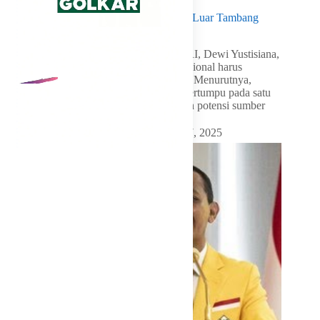
Dewi Yustisiana Dorong Perluasan Sektor Luar Tambang
Demi Ekonomi Merata
LKI Golkar – Anggota Komisi XII DPR RI, Dewi Yustisiana,
menegaskan bahwa kebijakan hilirisasi nasional harus
dijalankan secara inklusif dan berkeadilan. Menurutnya,
transformasi ekonomi tidak boleh hanya bertumpu pada satu
sektor, melainkan harus menyentuh seluruh potensi sumber
daya alam yang…
By
Admin
On
Desember 27, 2025