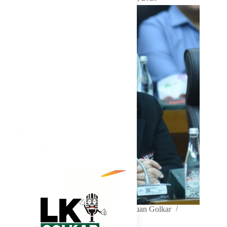
In
DPR RI
,
Golkar Update
,
Perempuan Golkar
Read Time
2 mins