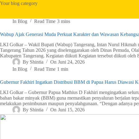
Your blog category
In
Blog
Read Time
3 mins
Wabup Ajak Generasi Muda Perkuat Karakter dan Wawasan Kebangs
LKI Golkar – Wakil Bupati (Wabup) Tangerang, Intan Nurul Hikmah 
Tangerang Tahun 2026 yang diselenggarakan oleh Dinas Pemuda, Olah
Kabupaten Tangerang. Kegiatan diikuti Kegiatan tersebut diikuti oleh
By
Shintia
On
Juni 24, 2026
In
Blog
Read Time
1 min
Gubernur Fakhiri Ingatkan Distribusi BBM di Papua Harus Diawasi K
LKI Golkar – Gubernur Papua Mathius D Fakhiri mengingatkan seluruh
bahan bakar minyak (BBM) guna memastikan penyaluran berjalan tepa
melakukan penimbunan maupun penyalahgunaan. “Dengan adanya p
By
Shintia
On
Juni 15, 2026