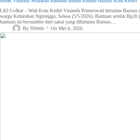
Mbak Vinanda Serahkan Bantuan Bedah Rumah Baznas Kota Kediri
LKI Golkar – Wali Kota Kediri Vinanda Prameswati bersama Baznas 
warga Kelurahan Ngronggo, Selasa (5/5/2026). Bantuan senilai Rp20 
bantuan ini bersumber dari zakat yang dihimpun Baznas…
By
Shintia
On
Mei 6, 2026