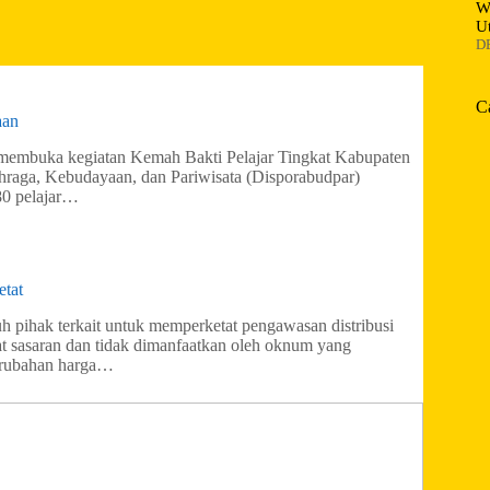
W
U
D
C
aan
membuka kegiatan Kemah Bakti Pelajar Tingkat Kabupaten
raga, Kebudayaan, dan Pariwisata (Disporabudpar)
 80 pelajar…
etat
 pihak terkait untuk memperketat pengawasan distribusi
t sasaran dan tidak dimanfaatkan oleh oknum yang
erubahan harga…