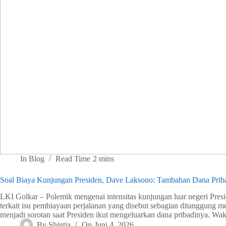
In
Blog
Read Time
2 mins
Soal Biaya Kunjungan Presiden, Dave Laksono: Tambahan Dana Pri
LKI Golkar – Polemik mengenai intensitas kunjungan luar negeri Pr
terkait isu pembiayaan perjalanan yang disebut sebagian ditanggung m
menjadi sorotan saat Presiden ikut mengeluarkan dana pribadinya. W
By
Shintia
On
Juni 4, 2026