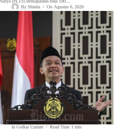
Surya (PLTS) berkapasitas total 100…
By
Shintia
On
Agustus 6, 2026
In
Golkar Update
Read Time
1 min