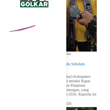
In
Golkar Update
Read Time
2 mins
Golkar Lamongan Fokus Menangkan Pemilu Sebelum
Pilkada
LKI Golkar – Partai Golongan Karya (Golkar) Kabupaten
Lamongan memperkuat konsolidasi internal melalui Rapat
Kerja Daerah (Rakerda) sekaligus pelantikan Pimpinan
Kecamatan Partai Golkar se-Kabupaten Lamongan, yang
digelar di GOR Lamongan, Senin 3 Januari 2026. Raperda ini
menjadi momentum untuk menyatukan…
By
Shintia
On
Agustus 6, 2026