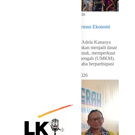
In
Golkar Update
Read Time
1 min
Adela Komisi X DPR RI Fraksi Golkar: Sensus Ekonomi
2026 Perkuat Kebijakan UMKM
LKI Golkar – Anggota Komisi X DPR RI Adela Kanasya
Adies mengatakan Sensus Ekonomi 2026 akan menjadi dasar
penyusunan kebijakan berbasis data. Termasuk, memperkuat
pemberdayaan usaha mikro, kecil, dan menengah (UMKM).
Adela mengajak masyarakat dan pelaku usaha berpartisipasi
aktif dalam…
By
Shintia
On
Agustus 6, 2026