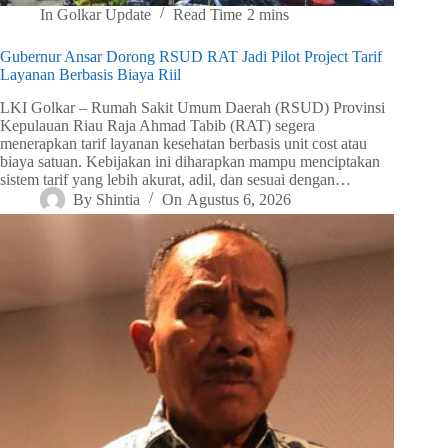
In
Golkar Update
Read Time
2 mins
Gubernur Ansar Dorong RSUD RAT Jadi Pilot Project Tarif
Layanan Berbasis Biaya Riil
LKI Golkar – Rumah Sakit Umum Daerah (RSUD) Provinsi
Kepulauan Riau Raja Ahmad Tabib (RAT) segera
menerapkan tarif layanan kesehatan berbasis unit cost atau
biaya satuan. Kebijakan ini diharapkan mampu menciptakan
sistem tarif yang lebih akurat, adil, dan sesuai dengan…
By
Shintia
On
Agustus 6, 2026