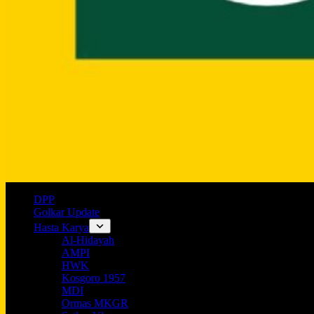
DPP
Golkar Update
Hasta Karya
Al-Hidayah
AMPI
HWK
Kosgoro 1957
MDI
Ormas MKGR