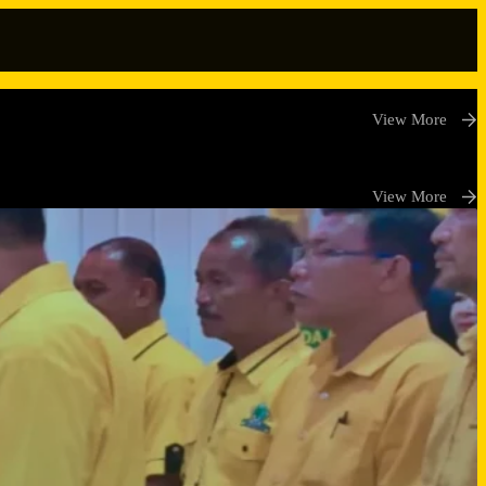
View More
View More