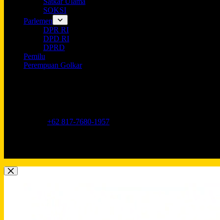
Satkar Ulama
SOKSI
Parlemen
DPR RI
DPD RI
DPRD
Pemilu
Perempuan Golkar
Opening hours
9AM - 5PM
Address:
Jl. Anggrek Neli Murni No.11A, RT.16/RW.1, Kemang
Phone:
+62 817-7680-1957
Mobile:
+62 817-7680-1957
Email:
Lkidppgolkar@gmail.com