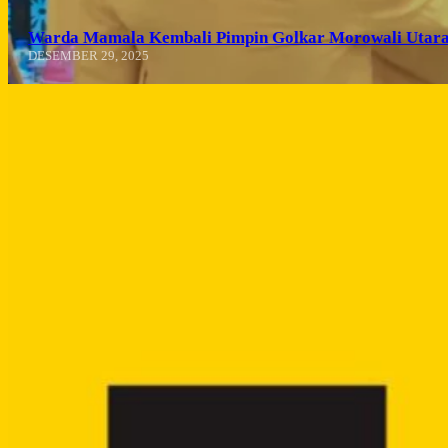
Warda Mamala Kembali Pimpin Golkar Morowali Utara
DESEMBER 29, 2025