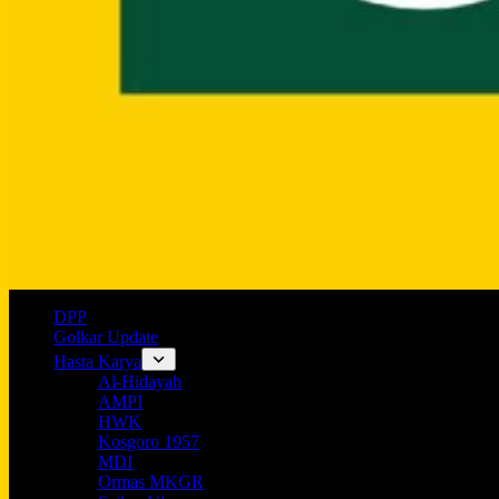
DPP
Golkar Update
Hasta Karya
Al-Hidayah
AMPI
HWK
Kosgoro 1957
MDI
Ormas MKGR