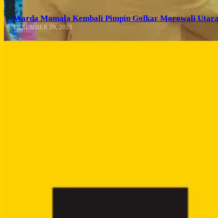
Warda Mamala Kembali Pimpin Golkar Morowali Utara
DESEMBER 29, 2025