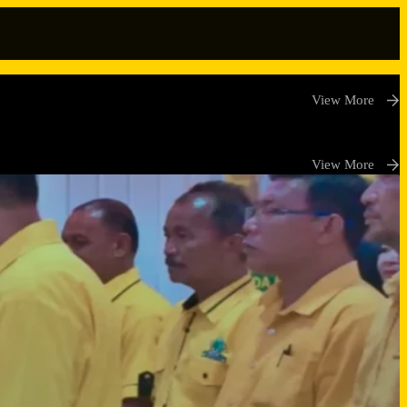
View More
View More