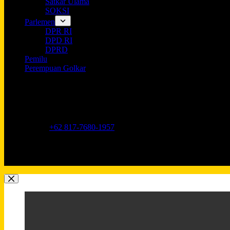
Satkar Ulama
SOKSI
Parlemen
DPR RI
DPD RI
DPRD
Pemilu
Perempuan Golkar
Opening hours
9AM - 5PM
Address:
Jl. Anggrek Neli Murni No.11A, RT.16/RW.1, Kemang
Phone:
+62 817-7680-1957
Mobile:
+62 817-7680-1957
Email:
Lkidppgolkar@gmail.com