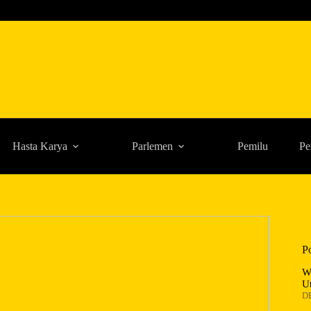
Hasta Karya
Parlemen
Pemilu
Pe
P
W
U
D