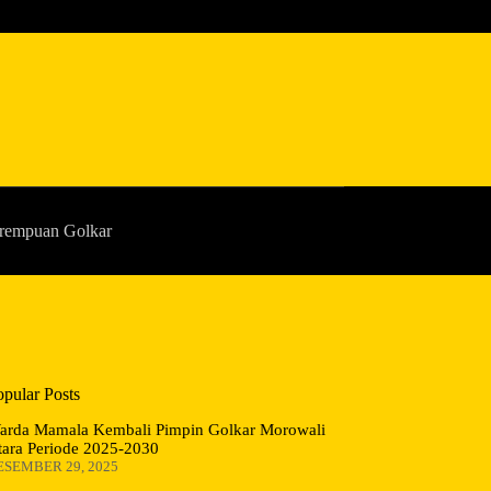
rempuan Golkar
opular Posts
arda Mamala Kembali Pimpin Golkar Morowali
tara Periode 2025-2030
ESEMBER 29, 2025