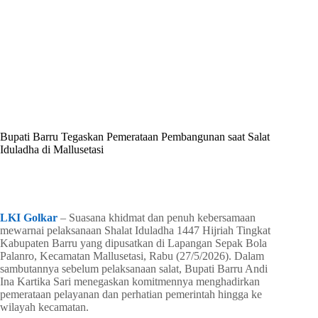
By
Shintia
On
Mei 27, 2026
In
Golkar Update
Bupati Barru Tegaskan Pemerataan Pembangunan saat Salat
Iduladha di Mallusetasi
In
Golkar Update
Read Time
3 mins
LKI Golkar
– Suasana khidmat dan penuh kebersamaan
mewarnai pelaksanaan Shalat Iduladha 1447 Hijriah Tingkat
Kabupaten Barru yang dipusatkan di Lapangan Sepak Bola
Palanro, Kecamatan Mallusetasi, Rabu (27/5/2026). Dalam
sambutannya sebelum pelaksanaan salat, Bupati Barru Andi
Ina Kartika Sari menegaskan komitmennya menghadirkan
pemerataan pelayanan dan perhatian pemerintah hingga ke
wilayah kecamatan.