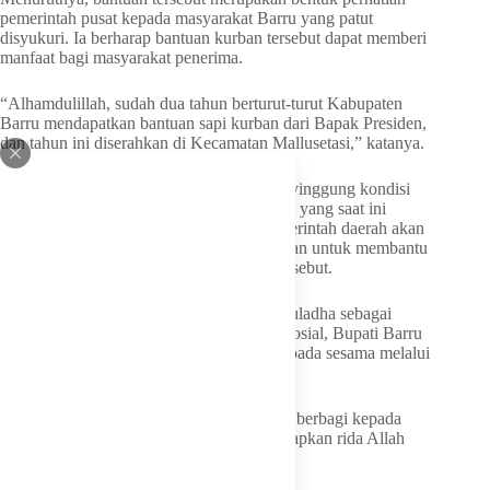
pemerintah pusat kepada masyarakat Barru yang patut
disyukuri. Ia berharap bantuan kurban tersebut dapat memberi
manfaat bagi masyarakat penerima.
“Alhamdulillah, sudah dua tahun berturut-turut Kabupaten
Barru mendapatkan bantuan sapi kurban dari Bapak Presiden,
dan tahun ini diserahkan di Kecamatan Mallusetasi,” katanya.
Dalam kesempatan itu, Andi Ina juga menyinggung kondisi
akses transportasi menuju Nepo dan Pakka yang saat ini
mengalami gangguan. Ia memastikan pemerintah daerah akan
berupaya menghadirkan dukungan anggaran untuk membantu
perbaikan infrastruktur jalan di wilayah tersebut.
Selain mengajak masyarakat memaknai Iduladha sebagai
momentum pengorbanan dan kepedulian sosial, Bupati Barru
juga mengingatkan pentingnya berbagi kepada sesama melalui
ibadah kurban.
“Bagi yang mampu, mari berkurban untuk berbagi kepada
masyarakat kita dan semata-mata mengharapkan rida Allah
Subhanahu Wa Ta’ala,” tuturnya.