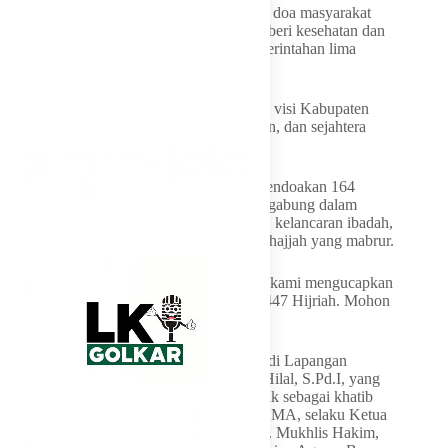
Di akhir sambutannya, Andi Ina memohon doa masyarakat
agar dirinya bersama Wakil Bupati tetap diberi kesehatan dan
kekuatan dalam menjalankan amanah pemerintahan lima
tahun ke depan.
Ia menegaskan komitmennya mewujudkan visi Kabupaten
Barru yang berkeadilan, maju berkelanjutan, dan sejahtera
lebih cepat.
Tak lupa, Bupati juga mengajak jamaah mendoakan 164
jamaah haji asal Kabupaten Barru yang tergabung dalam
Kloter 26 dan 37 agar diberikan kesehatan, kelancaran ibadah,
serta kembali ke tanah air sebagai haji dan hajjah yang mabrur.
“Atas nama Pemerintah Kabupaten Barru, kami mengucapkan
selamat Hari Raya Iduladha 10 Zulhijah 1447 Hijriah. Mohon
maaf lahir dan batin,” tutupnya
Pelaksanaan Shalat Iduladha 1447 Hijriah di Lapangan
Palanro dipimpin oleh Imam Muhammad Hilal, S.Pd.I, yang
merupakan Imam Masjid Palanro. Bertindak sebagai khatib
yakni AG. Prof. Dr. H.M. Faried Wadjedi, MA, selaku Ketua
MUI Barru, sementara naib dipandu Dr. H. Mukhlis Hakim,