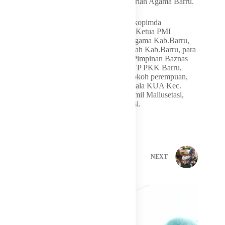
M.Pd, Kepala Seksi Bimas Islam Kementerian Agama Barru.
Turut hadir Wakil Bupati Barru, unsur Forkopimda
Kab.Barru, Sekretaris Daerah Kab. Barru, Ketua PMI
Kab.Barru, Kepala Kantor Kementerian Agama Kab.Barru,
Kepala Kantor Kementerian Haji dan Umrah Kab.Barru, para
pimpinan OPD, para Kabag Setda Barru, Pimpinan Baznas
Barru, Ketua dan Pengurus PHBI, Ketua TP PKK Barru,
Ketua Bhayangkari Barru, tokoh agama, tokoh perempuan,
tokoh masyarakat, Camat Mallusetasi, Kepala KUA Kec.
Mallusetasi, Kapolsesk Mallusetasi, Danramil Mallusetasi,
Lurah dan Kades se Kecamatan Mallusetasi.
PREVIOUS
NEXT
Related Posts