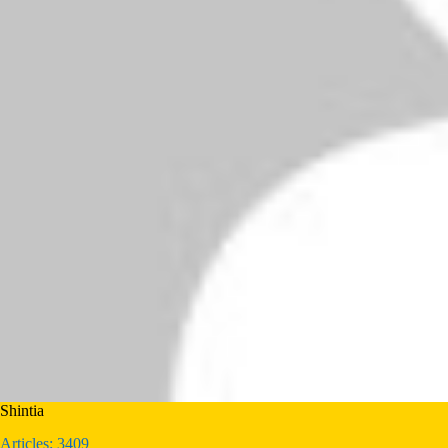
Shintia
Articles: 3409