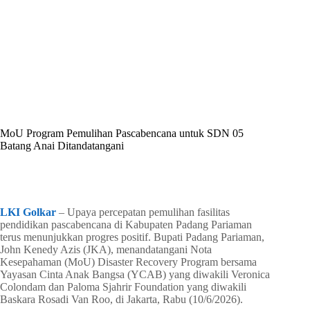
By
Shintia
On
Juni 11, 2026
In
Golkar Update
MoU Program Pemulihan Pascabencana untuk SDN 05
Batang Anai Ditandatangani
In
Golkar Update
Read Time
2 mins
LKI Golkar
– Upaya percepatan pemulihan fasilitas
pendidikan pascabencana di Kabupaten Padang Pariaman
terus menunjukkan progres positif. Bupati Padang Pariaman,
John Kenedy Azis (JKA), menandatangani Nota
Kesepahaman (MoU) Disaster Recovery Program bersama
Yayasan Cinta Anak Bangsa (YCAB) yang diwakili Veronica
Colondam dan Paloma Sjahrir Foundation yang diwakili
Baskara Rosadi Van Roo, di Jakarta, Rabu (10/6/2026).