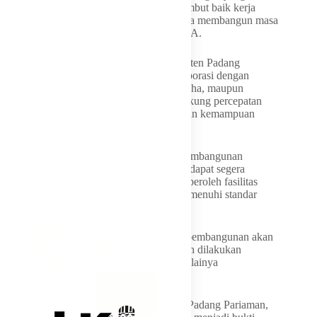
dan representatif. Karena itu, kami menyambut baik kerja
sama ini sebagai bagian dari upaya bersama membangun masa
depan generasi Padang Pariaman,” ujar JKA.
Ia menegaskan bahwa Pemerintah Kabupaten Padang
Pariaman akan terus membuka ruang kolaborasi dengan
berbagai pihak, baik pemerintah, dunia usaha, maupun
lembaga sosial dan filantropi, guna mendukung percepatan
pembangunan daerah di tengah keterbatasan kemampuan
anggaran.
Melalui Disaster Recovery Program ini, pembangunan
kembali SDN 05 Batang Anai diharapkan dapat segera
terlaksana sehingga para siswa dapat memperoleh fasilitas
pendidikan yang lebih baik, aman, dan memenuhi standar
pembelajaran yang layak.
JKA juga mengungkapkan bahwa proses pembangunan akan
segera dimulai dan dalam waktu dekat akan dilakukan
peletakan batu pertama sebagai tanda dimulainya
pembangunan kembali sekolah tersebut.
Kerja sama antara Pemerintah Kabupaten Padang Pariaman,