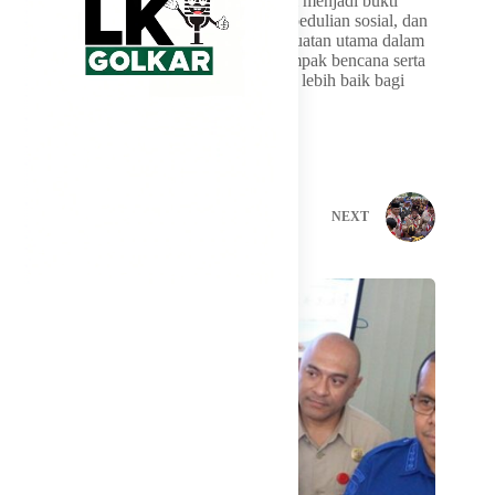
YCAB, dan Paloma Sjahrir Foundation ini menjadi bukti
nyata bahwa semangat gotong royong, kepedulian sosial, dan
kolaborasi lintas sektor masih menjadi kekuatan utama dalam
mendukung pemulihan daerah yang terdampak bencana serta
mewujudkan masa depan pendidikan yang lebih baik bagi
generasi penerus bangsa.
PREVIOUS
NEXT
Related Posts