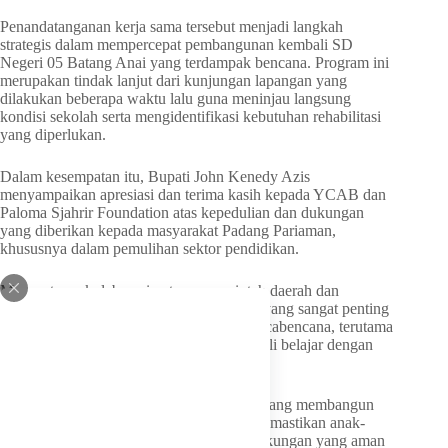
Penandatanganan kerja sama tersebut menjadi langkah
strategis dalam mempercepat pembangunan kembali SD
Negeri 05 Batang Anai yang terdampak bencana. Program ini
merupakan tindak lanjut dari kunjungan lapangan yang
dilakukan beberapa waktu lalu guna meninjau langsung
kondisi sekolah serta mengidentifikasi kebutuhan rehabilitasi
yang diperlukan.
Dalam kesempatan itu, Bupati John Kenedy Azis
menyampaikan apresiasi dan terima kasih kepada YCAB dan
Paloma Sjahrir Foundation atas kepedulian dan dukungan
yang diberikan kepada masyarakat Padang Pariaman,
khususnya dalam pemulihan sektor pendidikan.
Menurutnya, kolaborasi antara pemerintah daerah dan
lembaga sosial merupakan bentuk sinergi yang sangat penting
dalam mempercepat proses pemulihan pascabencana, terutama
untuk memastikan para siswa dapat kembali belajar dengan
aman, nyaman, dan layak.
“Pemulihan pascabencana tidak hanya tentang membangun
kembali gedung yang rusak, tetapi juga memastikan anak-
anak kita dapat kembali belajar dalam lingkungan yang aman