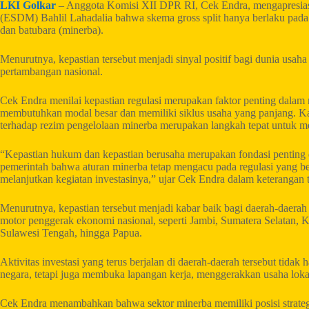
LKI Golkar
– Anggota Komisi XII DPR RI, Cek Endra, mengapresias
(ESDM) Bahlil Lahadalia bahwa skema gross split hanya berlaku pada s
dan batubara (minerba).
Menurutnya, kepastian tersebut menjadi sinyal positif bagi dunia usah
pertambangan nasional.
Cek Endra menilai kepastian regulasi merupakan faktor penting dalam
membutuhkan modal besar dan memiliki siklus usaha yang panjang. Ka
terhadap rezim pengelolaan minerba merupakan langkah tepat untuk menj
“Kepastian hukum dan kepastian berusaha merupakan fondasi penting d
pemerintah bahwa aturan minerba tetap mengacu pada regulasi yang be
melanjutkan kegiatan investasinya,” ujar Cek Endra dalam keterangan t
Menurutnya, kepastian tersebut menjadi kabar baik bagi daerah-daerah
motor penggerak ekonomi nasional, seperti Jambi, Sumatera Selatan, 
Sulawesi Tengah, hingga Papua.
Aktivitas investasi yang terus berjalan di daerah-daerah tersebut tid
negara, tetapi juga membuka lapangan kerja, menggerakkan usaha lok
Cek Endra menambahkan bahwa sektor minerba memiliki posisi strate