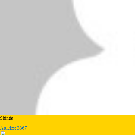
Shintia
Articles: 3367