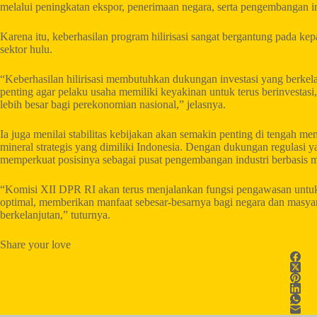
melalui peningkatan ekspor, penerimaan negara, serta pengembangan ind
Karena itu, keberhasilan program hilirisasi sangat bergantung pada kep
sektor hulu.
“Keberhasilan hilirisasi membutuhkan dukungan investasi yang berkelan
penting agar pelaku usaha memiliki keyakinan untuk terus berinvesta
lebih besar bagi perekonomian nasional,” jelasnya.
Ia juga menilai stabilitas kebijakan akan semakin penting di tengah m
mineral strategis yang dimiliki Indonesia. Dengan dukungan regulasi y
memperkuat posisinya sebagai pusat pengembangan industri berbasis m
“Komisi XII DPR RI akan terus menjalankan fungsi pengawasan untuk
optimal, memberikan manfaat sebesar-besarnya bagi negara dan masy
berkelanjutan,” tuturnya.
Share your love