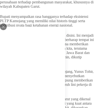
perusahaan terhadap pembangunan masyarakat, khususnya di
wilayah Kabupaten Garut.
Bupati menyampaikan rasa bangganya terhadap eksistensi
PLTP Kamojang yang memiliki nilai historis tinggi serta
kontribusi nyata bagi ketahanan energi nasional.
“Alhamdulillah kami cukup bangga berada disini. Ini menjadi
salah satu PLTP tertua di Indonesia. Kami berharap tempat ini
terus berfungsi sebagaimana mestinya karena memberikan
kontribusi besar bagi pembangunan bangsa kita, terutama
dalam penyediaan listrik bagi warga Garut, Jawa Barat dan
Indonesia,” ujar Bupati Abdusy Syakur Amin, dikutip
dari
JabarProv
.
Sementara itu, Senior Manager UBP Kamojang, Yunus Tohir,
mengapresiasi kehadiran Bupati Garut. Ia menyebutkan
bahwa kehadiran kepala daerah secara langsung memberikan
suntikan motivasi yang luar biasa bagi seluruh lini pekerja di
UBP Kamojang.
Yunus juga menyoroti potensi geografis Garut yang dikenal
sebagai “kota panas bumi”. Dengan sinergi yang kuat antara
pemerintah daerah dan pengelola pembangkit, diharapkan