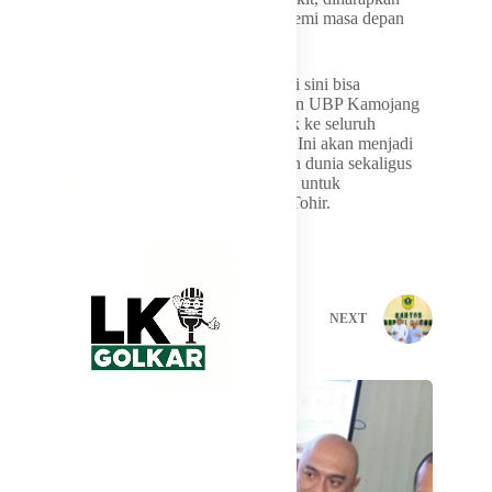
pasokan energi bersih dapat terus terjaga demi masa depan
yang lebih berkelanjutan.
“Harapan kami, kehadiran Bapak Bupati di sini bisa
memberikan semangat kepada seluruh insan UBP Kamojang
agar terus berkontribusi menyalurkan listrik ke seluruh
indonesia dengan semangat dan keiklasan. Ini akan menjadi
‘listrik hijau’ yang membangun masa depan dunia sekaligus
bagian dari penguatan program pemerintah untuk
kesejahteraan indonesia,” pungkas Yunus Tohir.
PREVIOUS
NEXT
Related Posts