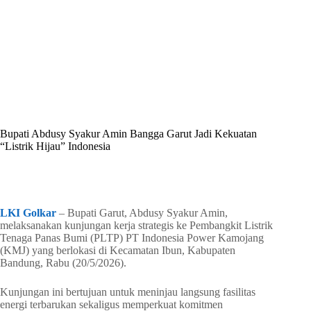
By
Shintia
On
Mei 23, 2026
In
Golkar Update
Bupati Abdusy Syakur Amin Bangga Garut Jadi Kekuatan
“Listrik Hijau” Indonesia
In
Golkar Update
Read Time
1 min
LKI Golkar
– Bupati Garut, Abdusy Syakur Amin,
melaksanakan kunjungan kerja strategis ke Pembangkit Listrik
Tenaga Panas Bumi (PLTP) PT Indonesia Power Kamojang
(KMJ) yang berlokasi di Kecamatan Ibun, Kabupaten
Bandung, Rabu (20/5/2026).
Kunjungan ini bertujuan untuk meninjau langsung fasilitas
energi terbarukan sekaligus memperkuat komitmen