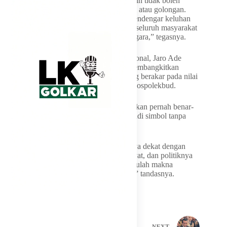
“Hikmat kebijaksanaan itu artinya pemimpin tidak boleh
hanya berpikir tentang kepentingan pribadi atau golongan.
Politik harus punya rasa. Harus mampu mendengar keluhan
rakyat kecil, petani, buruh, pedagang, dan seluruh masyarakat
yang menggantungkan harapan kepada negara,” tegasnya.
Dalam momentum Hari Kebangkitan Nasional, Jaro Ade
mengajak seluruh elemen bangsa untuk membangkitkan
kembali kesadaran politik kebangsaan yang berakar pada nilai
sosial, politik, ekonomi, dan budaya atau Sospolekbud.
Menurutnya, cita-cita kemerdekaan tidak akan pernah benar-
benar hidup apabila Pancasila hanya menjadi simbol tanpa
praktik nyata dalam kehidupan sehari-hari.
“Bangsa ini akan kuat apabila pemimpinnya dekat dengan
rakyat, kebijakannya berpihak kepada rakyat, dan politiknya
dibangun dengan nilai kemanusiaan. Di situlah makna
kebangkitan nasional yang sesungguhnya,” tandasnya.