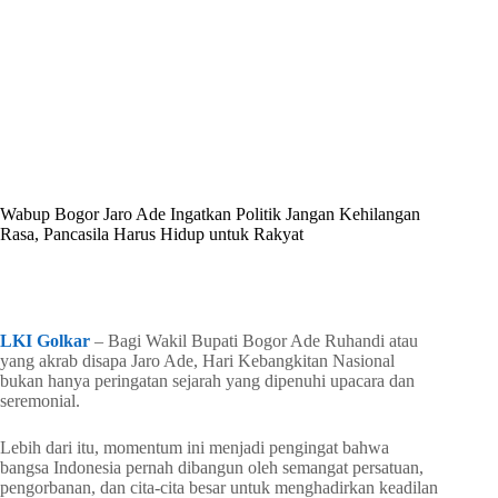
By
Shintia
On
Mei 23, 2026
In
Golkar Update
Wabup Bogor Jaro Ade Ingatkan Politik Jangan Kehilangan
Rasa, Pancasila Harus Hidup untuk Rakyat
In
Golkar Update
Read Time
2 mins
LKI Golkar
– Bagi Wakil Bupati Bogor Ade Ruhandi atau
yang akrab disapa Jaro Ade, Hari Kebangkitan Nasional
bukan hanya peringatan sejarah yang dipenuhi upacara dan
seremonial.
Lebih dari itu, momentum ini menjadi pengingat bahwa
bangsa Indonesia pernah dibangun oleh semangat persatuan,
pengorbanan, dan cita-cita besar untuk menghadirkan keadilan