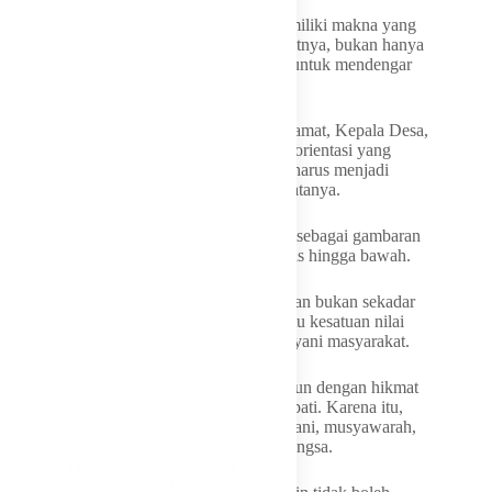
Bagi Jaro Ade, sila keempat Pancasila memiliki makna yang
sangat mendalam. Kepemimpinan, menurutnya, bukan hanya
soal jabatan, tetapi tanggung jawab moral untuk mendengar
dan merasakan denyut kehidupan rakyat.
“Mulai dari Presiden, Gubernur, Bupati, Camat, Kepala Desa,
RW sampai RT, semuanya harus memiliki orientasi yang
sama, yaitu hadir untuk rakyat. Pemimpin harus menjadi
pelayan masyarakat, bukan sebaliknya,” katanya.
Ia juga menyinggung filosofi “Padjajaran” sebagai gambaran
kepemimpinan yang selaras dari tingkat atas hingga bawah.
Dalam pandangannya, struktur pemerintahan bukan sekadar
rantai birokrasi administratif, melainkan satu kesatuan nilai
yang harus saling menguatkan dalam melayani masyarakat.
Menurutnya, kekuasaan yang tidak dibangun dengan hikmat
kebijaksanaan akan mudah kehilangan empati. Karena itu,
setiap kebijakan publik harus lahir dari nurani, musyawarah,
dan keberpihakan terhadap kepentingan bangsa.