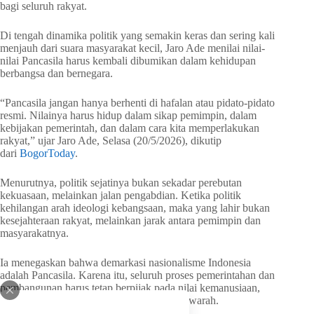
bagi seluruh rakyat.
Di tengah dinamika politik yang semakin keras dan sering kali
menjauh dari suara masyarakat kecil, Jaro Ade menilai nilai-
nilai Pancasila harus kembali dibumikan dalam kehidupan
berbangsa dan bernegara.
“Pancasila jangan hanya berhenti di hafalan atau pidato-pidato
resmi. Nilainya harus hidup dalam sikap pemimpin, dalam
kebijakan pemerintah, dan dalam cara kita memperlakukan
rakyat,” ujar Jaro Ade, Selasa (20/5/2026), dikutip
dari
BogorToday
.
Menurutnya, politik sejatinya bukan sekadar perebutan
kekuasaan, melainkan jalan pengabdian. Ketika politik
kehilangan arah ideologi kebangsaan, maka yang lahir bukan
kesejahteraan rakyat, melainkan jarak antara pemimpin dan
masyarakatnya.
Ia menegaskan bahwa demarkasi nasionalisme Indonesia
adalah Pancasila. Karena itu, seluruh proses pemerintahan dan
pembangunan harus tetap berpijak pada nilai kemanusiaan,
gotong royong, keadilan sosial, dan musyawarah.