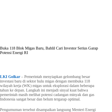
By
Shintia
On
Mei 25, 2026
In
Golkar Update
Buka 118 Blok Migas Baru, Bahlil Cari Investor Serius Garap
Potensi Energi RI
In
Golkar Update
Read Time
2 mins
LKI Golkar
– Pemerintah menyiapkan gelombang besar
investasi baru di sektor hulu migas dengan membuka 118
wilayah kerja (WK) migas untuk eksplorasi dalam beberapa
tahun ke depan. Langkah ini menjadi sinyal kuat bahwa
pemerintah masih melihat potensi cadangan minyak dan gas
Indonesia sangat besar dan belum tergarap optimal.
Pengumuman tersebut disampaikan langsung Menteri Energi