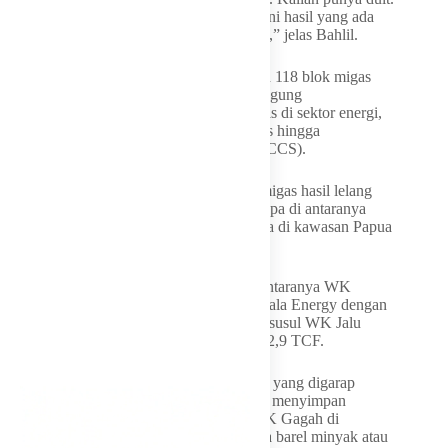
Kalian punya keseriusan. Silahkan kelola ini hasil yang ada
untuk kebaikan rakyat, bangsa, dan negara,” jelas Bahlil.
Selain mengumumkan rencana pembukaan 118 blok migas
baru, IPA Convex 2026 juga menjadi panggung
penandatanganan sejumlah kontrak strategis di sektor energi,
mulai dari pengelolaan wilayah kerja migas hingga
pengembangan
Carbon Capture Storage
(CCS).
Sebanyak delapan kontrak wilayah kerja migas hasil lelang
resmi diteken dalam ajang tersebut. Beberapa di antaranya
memiliki potensi cadangan jumbo, terutama di kawasan Papua
dan Laut Andaman.
Wilayah kerja dengan potensi terbesar di antaranya WK
Southwest Andaman yang dikelola Mubadala Energy dengan
estimasi cadangan mencapai 3 TCF gas, disusul WK Jalu
sebesar 2,9 TCF dan WK Barong sebesar 2,9 TCF.
Sementara itu, WK Bintuni di Papua Barat yang digarap
konsorsium BP dan CNOOC diperkirakan menyimpan
cadangan sekitar 2,1 TCF gas. Adapun WK Gagah di
Sumatera Selatan memiliki potensi 173 juta barel minyak atau