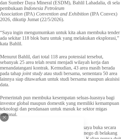
dan Sumber Daya Mineral (ESDM), Bahlil Lahadalia, di sela
pembukaan
Indonesia Petroleum
Association
(IPA)
Convention and Exhibition
(IPA Convex)
2026, dikutip Jumat (22/5/2026).
“Saya ingin mengumumkan untuk kita akan membuka tender
ada sekitar 118 blok baru untuk yang melakukan eksplorasi,”
kata Bahlil.
Menurut Bahlil, dari total 118 area potensial tersebut,
sebanyak 25 area telah resmi menjadi wilayah kerja dan
menandatangani kontrak. Kemudian, 43 area masih berada
pada tahap
joint study
atau studi bersama, sementara 50 area
lainnya siap ditawarkan untuk studi bersama maupun akuisisi
data.
Pemerintah pun membuka kesempatan seluas-luasnya bagi
investor global maupun domestik yang memiliki kemampuan
teknologi dan pendanaan untuk masuk ke sektor migas
nasional.
“Silahkan yang melakukan
joint study
. Ini saya buka secara
umum. Siapa saja boleh. Tidak perlu nego-nego di belakang
meja. Yang penting kalian punya teknologi. Kalian punya duit.