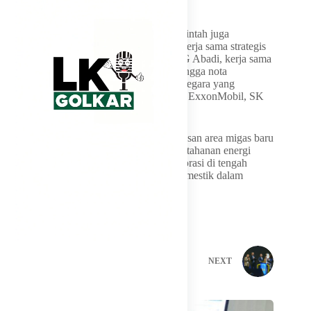
setara 1,1 TCF gas.
Selain kontrak wilayah kerja migas, pemerintah juga
menyaksikan penandatanganan sejumlah kerja sama strategis
lain, termasuk pengembangan proyek LNG Abadi, kerja sama
LNG North Hub bersama PGN Group, hingga nota
kesepahaman pengembangan CCS lintas negara yang
melibatkan Pertamina Hulu Energi (PHE), ExxonMobil, SK
Innovation, dan SK Earthon.
Langkah agresif pemerintah membuka ratusan area migas baru
ini menjadi bagian dari strategi menjaga ketahanan energi
nasional sekaligus menarik investasi eksplorasi di tengah
kebutuhan peningkatan produksi migas domestik dalam
jangka panjang.
PREVIOUS
NEXT
Related Posts