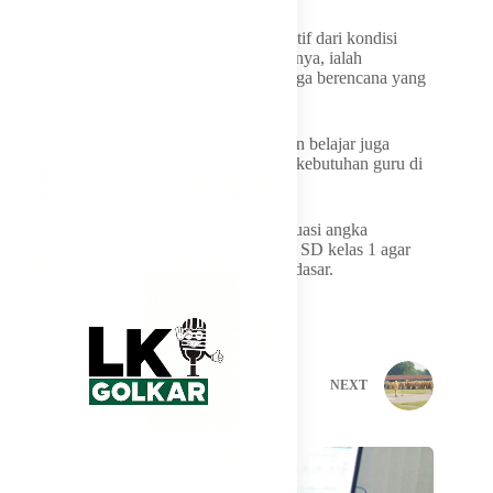
Meski demikian, Neni melihat ada sisi positif dari kondisi
tersebut. Ia menyebutkan, salah satu faktornya, ialah
kemungkinan keberhasilan program keluarga berencana yang
dijalankan beberapa tahun terakhir.
Selain itu, berkurangnya jumlah rombongan belajar juga
dinilai, dapat membantu penataan kembali kebutuhan guru di
sekolah.
Pemkot Bontang pun berencana mengevaluasi angka
partisipasi sekolah, khususnya untuk siswa SD kelas 1 agar
tidak ada anak yang tertinggal pendidikan dasar.
PREVIOUS
NEXT
Related Posts