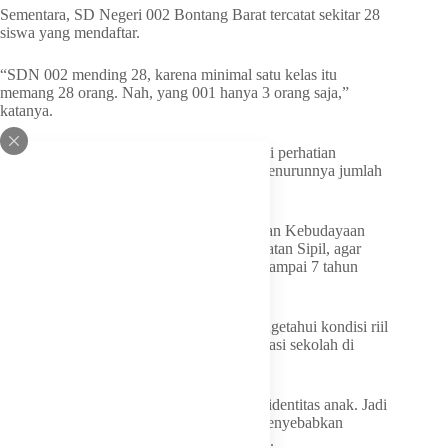
Sementara, SD Negeri 002 Bontang Barat tercatat sekitar 28
siswa yang mendaftar.
“SDN 002 mending 28, karena minimal satu kelas itu
memang 28 orang. Nah, yang 001 hanya 3 orang saja,”
katanya.
Menurutnya, kondisi tersebut perlu menjadi perhatian
bersama, untuk melihat faktor penyebab menurunnya jumlah
anak usia sekolah dasar di Kota Bontang.
Neni meminta kepada Dinas Pendidikan dan Kebudayaan
bersama Dinas Kependudukan dan Pencatatan Sipil, agar
melakukan pendataan jumlah anak usia 0 sampai 7 tahun
secara rinci.
Ia menilai, data tersebut penting untuk mengetahui kondisi riil
pertumbuhan penduduk dan angka partisipasi sekolah di
daerah.
“Semua anak sekarang sudah punya kartu identitas anak. Jadi
dari situ kita bisa liat ini faktor apa yang menyebabkan
penurunan yang masuk sekolah,” sebutnya.