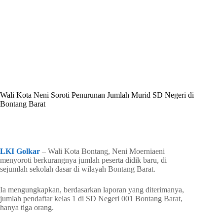
By
Shintia
On
Juni 8, 2026
In
Golkar Update
Wali Kota Neni Soroti Penurunan Jumlah Murid SD Negeri di
Bontang Barat
In
Golkar Update
Read Time
1 min
LKI Golkar
– Wali Kota Bontang, Neni Moerniaeni
menyoroti berkurangnya jumlah peserta didik baru, di
sejumlah sekolah dasar di wilayah Bontang Barat.
Ia mengungkapkan, berdasarkan laporan yang diterimanya,
jumlah pendaftar kelas 1 di SD Negeri 001 Bontang Barat,
hanya tiga orang.