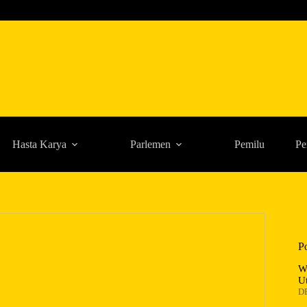
Hasta Karya
Parlemen
Pemilu
Pe
P
W
U
D