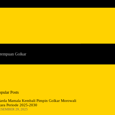
rempuan Golkar
opular Posts
arda Mamala Kembali Pimpin Golkar Morowali
tara Periode 2025-2030
ESEMBER 29, 2025