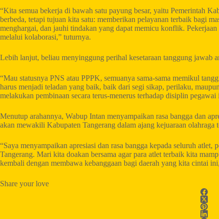
“Kita semua bekerja di bawah satu payung besar, yaitu Pemerintah Ka
berbeda, tetapi tujuan kita satu: memberikan pelayanan terbaik bagi m
menghargai, dan jauhi tindakan yang dapat memicu konflik. Pekerjaan s
melalui kolaborasi,” tuturnya.
Lebih lanjut, beliau menyinggung perihal kesetaraan tanggung jawab
“Mau statusnya PNS atau PPPK, semuanya sama-sama memikul tangg
harus menjadi teladan yang baik, baik dari segi sikap, perilaku, maup
melakukan pembinaan secara terus-menerus terhadap disiplin pegawai i
Menutup arahannya, Wabup Intan menyampaikan rasa bangga dan apresiasi
akan mewakili Kabupaten Tangerang dalam ajang kejuaraan olahraga t
“Saya menyampaikan apresiasi dan rasa bangga kepada seluruh atlet, 
Tangerang. Mari kita doakan bersama agar para atlet terbaik kita mamp
kembali dengan membawa kebanggaan bagi daerah yang kita cintai ini
Share your love