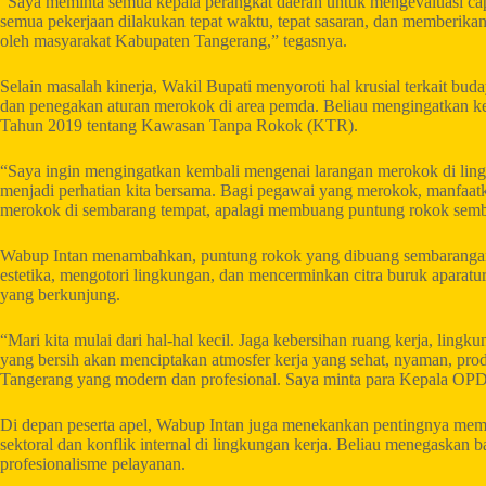
“Saya meminta semua kepala perangkat daerah untuk mengevaluasi capa
semua pekerjaan dilakukan tepat waktu, tepat sasaran, dan memberika
oleh masyarakat Kabupaten Tangerang,” tegasnya.
Selain masalah kinerja, Wakil Bupati menyoroti hal krusial terkait bud
dan penegakan aturan merokok di area pemda. Beliau mengingatkan k
Tahun 2019 tentang Kawasan Tanpa Rokok (KTR).
“Saya ingin mengingatkan kembali mengenai larangan merokok di lingk
menjadi perhatian kita bersama. Bagi pegawai yang merokok, manfaatk
merokok di sembarang tempat, apalagi membuang puntung rokok semb
Wabup Intan menambahkan, puntung rokok yang dibuang sembarangan
estetika, mengotori lingkungan, dan mencerminkan citra buruk aparat
yang berkunjung.
“Mari kita mulai dari hal-hal kecil. Jaga kebersihan ruang kerja, lingk
yang bersih akan menciptakan atmosfer kerja yang sehat, nyaman, pro
Tangerang yang modern dan profesional. Saya minta para Kepala OPD
Di depan peserta apel, Wabup Intan juga menekankan pentingnya me
sektoral dan konflik internal di lingkungan kerja. Beliau menegaskan 
profesionalisme pelayanan.