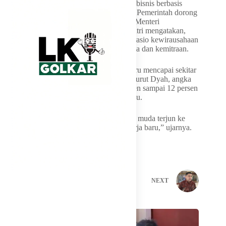
Indonesia dalam mendorong pertumbuhan bisnis berbasis
kemitraan di berbagai daerah di Indonesia. Pemerintah dorong
rasio kewirausahaan Sementara itu, Wakil Menteri
Perdagangan RI Dyah Roro Esti Widya Putri mengatakan,
pemerintah terus mendorong peningkatan rasio kewirausahaan
nasional melalui penguatan ekosistem usaha dan kemitraan.
Saat ini, rasio kewirausahaan Indonesia baru mencapai sekitar
3,29 persen dari total angkatan kerja. Menurut Dyah, angka
tersebut perlu ditingkatkan hingga 10 persen sampai 12 persen
agar Indonesia mampu menjadi negara maju.
“Kami ingin melihat lebih banyak generasi muda terjun ke
dunia usaha dan menciptakan lapangan kerja baru,” ujarnya.
PREVIOUS
NEXT
Related Posts