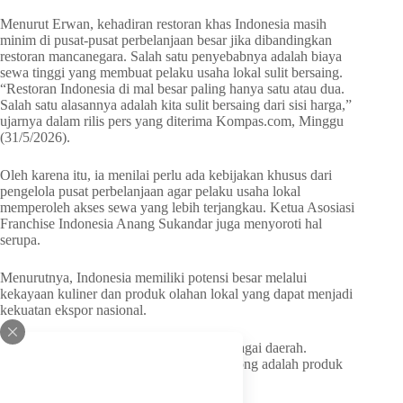
Menurut Erwan, kehadiran restoran khas Indonesia masih
minim di pusat-pusat perbelanjaan besar jika dibandingkan
restoran mancanegara. Salah satu penyebabnya adalah biaya
sewa tinggi yang membuat pelaku usaha lokal sulit bersaing.
“Restoran Indonesia di mal besar paling hanya satu atau dua.
Salah satu alasannya adalah kita sulit bersaing dari sisi harga,”
ujarnya dalam rilis pers yang diterima Kompas.com, Minggu
(31/5/2026).
Oleh karena itu, ia menilai perlu ada kebijakan khusus dari
pengelola pusat perbelanjaan agar pelaku usaha lokal
memperoleh akses sewa yang lebih terjangkau. Ketua Asosiasi
Franchise Indonesia Anang Sukandar juga menyoroti hal
serupa.
Menurutnya, Indonesia memiliki potensi besar melalui
kekayaan kuliner dan produk olahan lokal yang dapat menjadi
kekuatan ekspor nasional.
“Indonesia punya makanan khas dari berbagai daerah.
Potensinya luar biasa. Yang harus kita dorong adalah produk
hasil dan nilai tambahnya,” kata Anang.