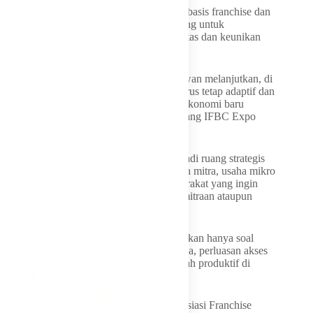
Menurut Anang, pengembangan usaha berbasis franchise dan
kemitraan menjadi salah satu strategi penting untuk
memperluas pasar sekaligus menjaga kualitas dan keunikan
produk lokal.
IFBC jadi ruang pengembangan usaha Erwan melanjutkan, di
tengah dinamika ekonomi global, Jabar harus tetap adaptif dan
mampu menciptakan ruang pertumbuhan ekonomi baru
melalui kegiatan kewirausahaan, seperti ajang IFBC Expo
2026.
Menurutnya, pameran tersebut dapat menjadi ruang strategis
untuk mempertemukan pelaku usaha, calon mitra, usaha mikro
kecil dan menengah (UMKM), dan masyarakat yang ingin
mengembangkan usaha melalui sistem kemitraan ataupun
franchise.
“Ekosistem yang saling menguatkan ini bukan hanya soal
bisnis, tetapi juga penciptaan lapangan kerja, perluasan akses
ekonomi, dan pembentukan kelas menengah produktif di
Jabar,” ungkap Erwan.
Erwan juga mengapresiasi konsistensi Asosiasi Franchise