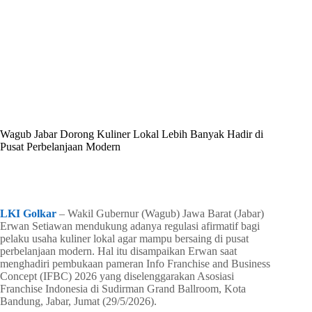
By
Shintia
On
Juni 1, 2026
In
Golkar Update
Wagub Jabar Dorong Kuliner Lokal Lebih Banyak Hadir di
Pusat Perbelanjaan Modern
In
Golkar Update
Read Time
2 mins
LKI Golkar
– Wakil Gubernur (Wagub) Jawa Barat (Jabar)
Erwan Setiawan mendukung adanya regulasi afirmatif bagi
pelaku usaha kuliner lokal agar mampu bersaing di pusat
perbelanjaan modern. Hal itu disampaikan Erwan saat
menghadiri pembukaan pameran Info Franchise and Business
Concept (IFBC) 2026 yang diselenggarakan Asosiasi
Franchise Indonesia di Sudirman Grand Ballroom, Kota
Bandung, Jabar, Jumat (29/5/2026).