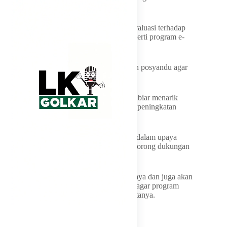
dan anak,” katanya.
Selain edukasi, ia menekankan perlunya evaluasi terhadap
program kesehatan yang telah berjalan, seperti program e-
BUP yang dinilai belum optimal.
Ia mendorong peningkatan kualitas layanan posyandu agar
lebih menarik bagi masyarakat.
“Perlu adanya penyegaran tugas posyandu biar menarik
sehingga anak-anak mau datang, termasuk peningkatan
pemberian makanan tambahan,” kata dia.
Ia menyatakan komitmen untuk turut serta dalam upaya
edukasi melalui berbagai media serta mendorong dukungan
pemerintah daerah.
“Saya akan bantu melalui konten-konten saya dan juga akan
menyampaikan kepada pemerintah daerah agar program
kesehatan ini menjadi perhatian serius,” katanya.