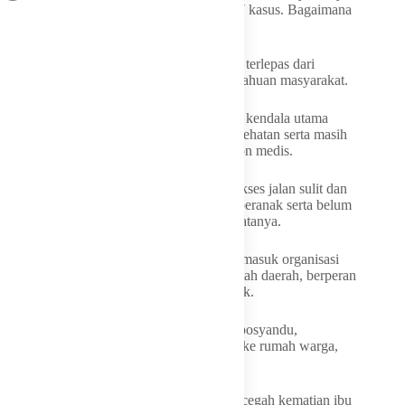
20 kasus per tahun. Tapi ini April sudah 17 kasus. Bagaimana
ini?,” katanya.
Permasalahan kematian ibu dan anak tidak terlepas dari
berbagai faktor, baik akses maupun pengetahuan masyarakat.
Idah mengingatkan bahwa pada masa lalu, kendala utama
meliputi sulitnya akses menuju fasilitas kesehatan serta masih
tingginya praktik persalinan oleh tenaga non medis.
“Yang terjadi beberapa tahun lalu adalah akses jalan sulit dan
masih banyak yang menggunakan dukun beranak serta belum
ada pendamping dari tenaga kesehatan,” katanya.
Untuk itu, ia mengajak seluruh elemen, termasuk organisasi
perempuan, tenaga medis, hingga pemerintah daerah, berperan
aktif menekan angka kematian ibu dan anak.
Edukasi kepada masyarakat, baik melalui posyandu,
puskesmas, maupun pendekatan langsung ke rumah warga,
kata dia, harus intensif.
“Kita datangi ibu hamil sehingga bisa mencegah kematian ibu