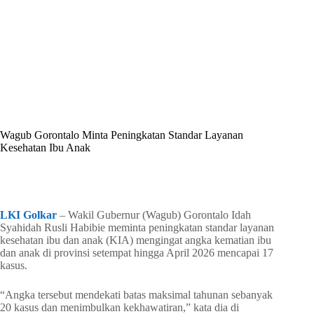
By
Shintia
On
April 25, 2026
In
Golkar Update
Wagub Gorontalo Minta Peningkatan Standar Layanan
Kesehatan Ibu Anak
In
Golkar Update
Read Time
2 mins
LKI Golkar
– Wakil Gubernur (Wagub) Gorontalo Idah
Syahidah Rusli Habibie meminta peningkatan standar layanan
kesehatan ibu dan anak (KIA) mengingat angka kematian ibu
dan anak di provinsi setempat hingga April 2026 mencapai 17
kasus.
“Angka tersebut mendekati batas maksimal tahunan sebanyak
20 kasus dan menimbulkan kekhawatiran,” kata dia di