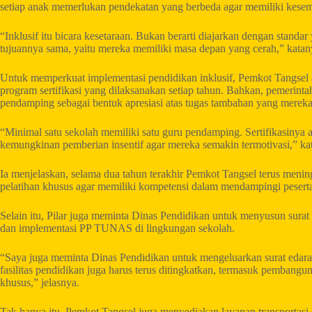
setiap anak memerlukan pendekatan yang berbeda agar memiliki kese
“Inklusif itu bicara kesetaraan. Bukan berarti diajarkan dengan stand
tujuannya sama, yaitu mereka memiliki masa depan yang cerah,” katan
Untuk memperkuat implementasi pendidikan inklusif, Pemkot Tangsel
program sertifikasi yang dilaksanakan setiap tahun. Bahkan, pemerinta
pendamping sebagai bentuk apresiasi atas tugas tambahan yang mereka
“Minimal satu sekolah memiliki satu guru pendamping. Sertifikasinya 
kemungkinan pemberian insentif agar mereka semakin termotivasi,” kata
Ia menjelaskan, selama dua tahun terakhir Pemkot Tangsel terus menin
pelatihan khusus agar memiliki kompetensi dalam mendampingi pesert
Selain itu, Pilar juga meminta Dinas Pendidikan untuk menyusun surat
dan implementasi PP TUNAS di lingkungan sekolah.
“Saya juga meminta Dinas Pendidikan untuk mengeluarkan surat edaran
fasilitas pendidikan juga harus terus ditingkatkan, termasuk pemban
khusus,” jelasnya.
Tak hanya itu, Pemkot Tangsel juga menyediakan layanan transportasi s