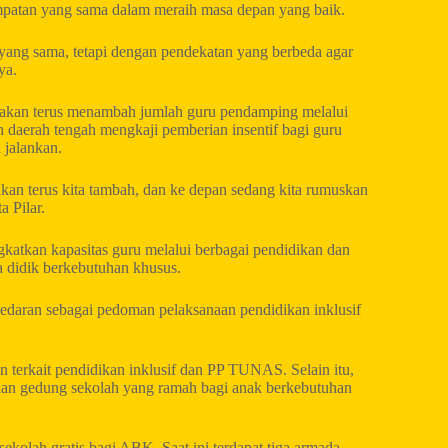
mpatan yang sama dalam meraih masa depan yang baik.
ar yang sama, tetapi dengan pendekatan yang berbeda agar
ya.
 akan terus menambah jumlah guru pendamping melalui
h daerah tengah mengkaji pemberian insentif bagi guru
 jalankan.
akan terus kita tambah, dan ke depan sedang kita rumuskan
 Pilar.
gkatkan kapasitas guru melalui berbagai pendidikan dan
a didik berkebutuhan khusus.
 edaran sebagai pedoman pelaksanaan pendidikan inklusif
 terkait pendidikan inklusif dan PP TUNAS. Selain itu,
gunan gedung sekolah yang ramah bagi anak berkebutuhan
ekolah gratis bagi ABK. Saat ini terdapat tiga armada