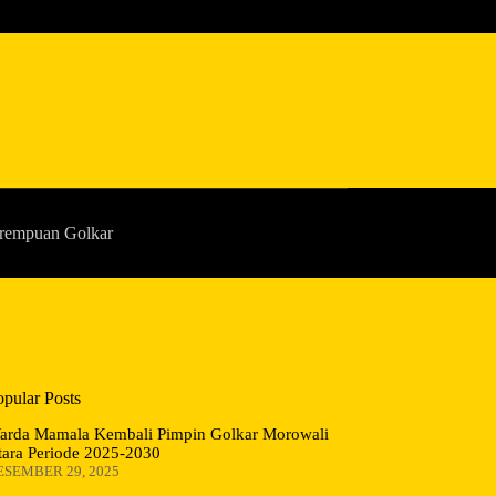
rempuan Golkar
opular Posts
arda Mamala Kembali Pimpin Golkar Morowali
tara Periode 2025-2030
ESEMBER 29, 2025