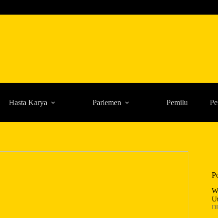
Hasta Karya
Parlemen
Pemilu
Pe
P
W
U
D