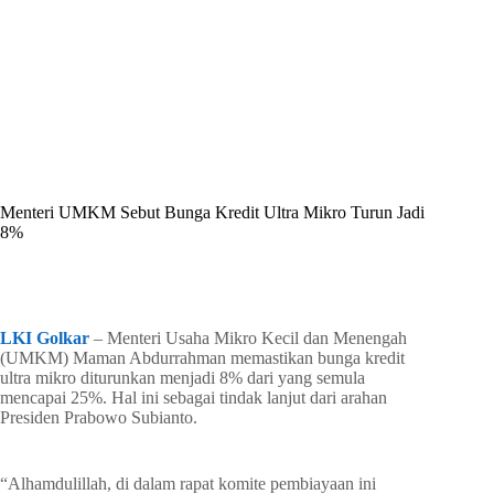
By
Shintia
On
Juni 23, 2026
In
Golkar Update
Menteri UMKM Sebut Bunga Kredit Ultra Mikro Turun Jadi
8%
In
Golkar Update
Read Time
2 mins
LKI Golkar
– Menteri Usaha Mikro Kecil dan Menengah
(UMKM) Maman Abdurrahman memastikan bunga kredit
ultra mikro diturunkan menjadi 8% dari yang semula
mencapai 25%. Hal ini sebagai tindak lanjut dari arahan
Presiden Prabowo Subianto.
“Alhamdulillah, di dalam rapat komite pembiayaan ini