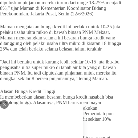
diputuskan pinjaman mereka turun dari range 18-25% menjadi
8%,” ujar Maman di Kementerian Koordinator Bidang
Perekonomian, Jakarta Pusat, Senin (22/6/2026).
Maman mengatakan bunga kredit ini berlaku untuk 10-25 juta
pelaku usaha ultra mikro di bawah binaan PNM Mekaar.
Maman menerangkan selama ini besaran bunga kredit yang
ditanggung oleh pelaku usaha ultra mikro di kisaran 18 hingga
25% dan telah berlaku selama belasan tahun terakhir.
“Jadi ini berlaku untuk kurang lebih sekitar 10-15 juta ibu-ibu
pengusaha ultra super mikro di tanah air kita yang di bawah
binaan PNM. Itu tadi diputuskan pinjaman untuk mereka itu
diangkat sekitar 8 persen pinjamannya,” terang Maman.
Alasan Bunga Kredit Tinggi
Ia membeberkan alasan besaran bunga kredit nasabah bisa
tergolong tinggi. Alasannya, PNM harus membiayai
operasional account officer (AO) yang melakukan
pendampingan ketat dari rumah ke rumah. Pemerintah pun
memutuskan menyuntik subsidi bunga kredit sekitar 10%
dalam kisaran pinjaman itu.
“Jadi, di PNM itu mereka punya account officer, account