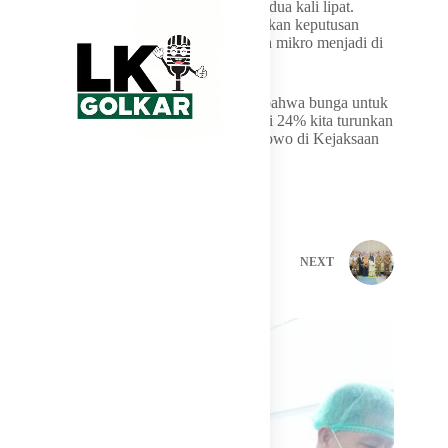
sementara pinjaman orang kecil bunganya dua kali lipat.
Prabowo menekankan dia telah mengeluarkan keputusan
politik penting untuk menekan kredit usaha mikro menjadi di
bawah 9%.
“Ini keputusan politik. Saya sudah ambil, bahwa bunga untuk
kredit madani untuk kredit prasejahtera dari 24% kita turunkan
di bawah 10%, di bawah 9%,” beber Prabowo di Kejaksaan
Agung, Jakarta Selatan, Rabu (13/5/2026).
PREVIOUS
NEXT
Related Posts