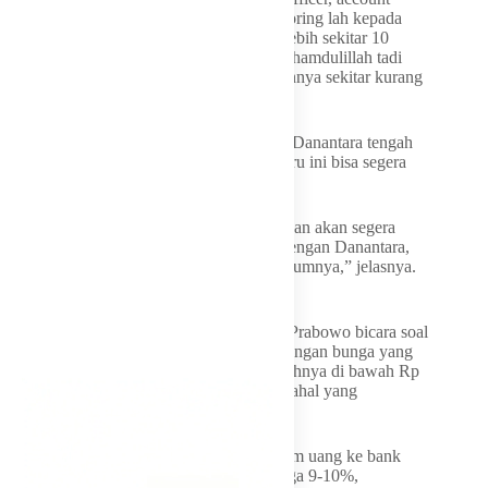
officer memberikan pendampingan, monitoring lah kepada
ibu-ibu ini. Jadi diberikan subsidi kurang lebih sekitar 10
persen di dalam range pinjaman ini. Jadi alhamdulillah tadi
sudah dikalkulasikan nanti bunga pinjamannya sekitar kurang
lebih 8 persen,” beber ia.
Menindaklanjuti hal itu, saat ini PNM dan Danantara tengah
menggodok payung hukum agar aturan baru ini bisa segera
diimplementasikan di lapangan.
“Alhamdulillah ini tadi sudah diputuskan dan akan segera
ditindaklanjuti oleh PNM bersama-sama dengan Danantara,
tinggal nanti sedang disiapkan payung hukumnya,” jelasnya.
Bunga Kredit Super Mikro Tinggi
Sebelumnya, Presiden Prabowo Subianto Prabowo bicara soal
kredit super mikro seperti PNM Mekaar dengan bunga yang
tinggi. Pinjaman mikro yang rentang jumlahnya di bawah Rp
10 juta dikenakan bunga sampai 24%, padahal yang
meminjam orang kecil.
Dia mengaku miris, pengusaha besar pinjam uang ke bank
untuk modal usaha bisa mendapatkan bunga 9-10%,