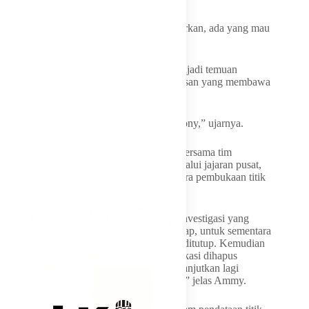
“Jadi ada titiknya, tapi masih ditawar-tawarkan, ada yang mau
beli atau tidak,” ungkapnya.
Ia menambahkan, mayoritas titik yang menjadi temuan
tersebut diketahui terdaftar atas nama yayasan yang membawa
nama Wakil Kepala BGN, Sony Sanjaya.
“Yes, rata-rata yayasan membawa nama Sony,” ujarnya.
Sebagai tindak lanjut, hasil rapat terakhir bersama tim
investigasi yang dikirim Kepala BGN, melalui jajaran pusat,
memutuskan untuk menghentikan sementara pembukaan titik
SPPG baru di Cilacap.
“Kemarin hasil rapat terakhir dengan tim investigasi yang
dikirim Bu Naniek waktu mereka ke Cilacap, untuk sementara
portal pendaftaran pembukaan titik SPPG ditutup. Kemudian
untuk 100 titik fiktif yang sudah teridentifikasi dihapus
terlebih dahulu, baru kemudian kita akan lanjutkan lagi
program. Tapi kembali ke kebijakan pusat,” jelas Ammy.