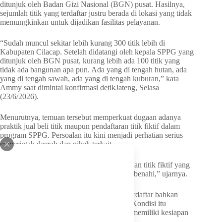
ditunjuk oleh Badan Gizi Nasional (BGN) pusat. Hasilnya,
sejumlah titik yang terdaftar justru berada di lokasi yang tidak
memungkinkan untuk dijadikan fasilitas pelayanan.
“Sudah muncul sekitar lebih kurang 300 titik lebih di
Kabupaten Cilacap. Setelah didatangi oleh kepala SPPG yang
ditunjuk oleh BGN pusat, kurang lebih ada 100 titik yang
tidak ada bangunan apa pun. Ada yang di tengah hutan, ada
yang di tengah sawah, ada yang di tengah kuburan,” kata
Ammy saat dimintai konfirmasi detikJateng, Selasa
(23/6/2026).
Menurutnya, temuan tersebut memperkuat dugaan adanya
praktik jual beli titik maupun pendaftaran titik fiktif dalam
program SPPG. Persoalan itu kini menjadi perhatian serius
pemerintah daerah dan pihak terkait.
“Nah, jadi bahwa isu jual-beli titik, kemudian titik fiktif yang
memang benar adanya, ini yang harus kita benahi,” ujarnya.
Ammy menjelaskan, sejumlah titik yang terdaftar bahkan
masih diperjualbelikan kepada pihak lain. Kondisi itu
menunjukkan bahwa sebagian titik belum memiliki kesiapan
infrastruktur maupun legalitas yang jelas.