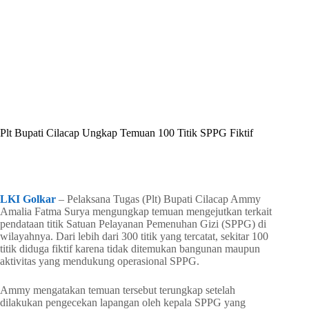
By
Shintia
On
Juni 23, 2026
In
Golkar Update
Plt Bupati Cilacap Ungkap Temuan 100 Titik SPPG Fiktif
In
Golkar Update
Read Time
2 mins
LKI Golkar
– Pelaksana Tugas (Plt) Bupati Cilacap Ammy
Amalia Fatma Surya mengungkap temuan mengejutkan terkait
pendataan titik Satuan Pelayanan Pemenuhan Gizi (SPPG) di
wilayahnya. Dari lebih dari 300 titik yang tercatat, sekitar 100
titik diduga fiktif karena tidak ditemukan bangunan maupun
aktivitas yang mendukung operasional SPPG.
Ammy mengatakan temuan tersebut terungkap setelah
dilakukan pengecekan lapangan oleh kepala SPPG yang