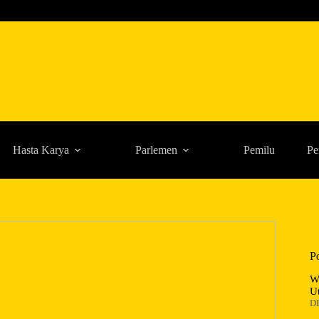
Hasta Karya
Parlemen
Pemilu
Pe
P
W
U
D