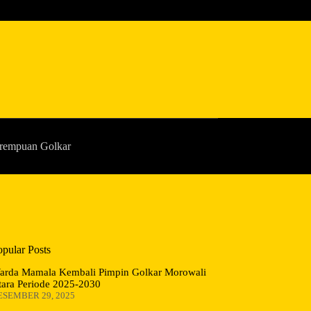
rempuan Golkar
opular Posts
arda Mamala Kembali Pimpin Golkar Morowali
tara Periode 2025-2030
ESEMBER 29, 2025