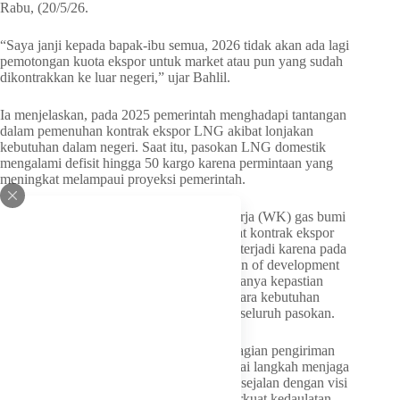
Rabu, (20/5/26.
“Saya janji kepada bapak-ibu semua, 2026 tidak akan ada lagi
pemotongan kuota ekspor untuk market atau pun yang sudah
dikontrakkan ke luar negeri,” ujar Bahlil.
Ia menjelaskan, pada 2025 pemerintah menghadapi tantangan
dalam pemenuhan kontrak ekspor LNG akibat lonjakan
kebutuhan dalam negeri. Saat itu, pasokan LNG domestik
mengalami defisit hingga 50 kargo karena permintaan yang
meningkat melampaui proyeksi pemerintah.
Di sisi lain, sejumlah pengelola wilayah kerja (WK) gas bumi
penghasil LNG telah lebih dahulu mengikat kontrak ekspor
dengan pasar luar negeri. Kondisi tersebut terjadi karena pada
tahap perencanaan pengembangan atau plan of development
(POD), pelaku usaha harus memastikan adanya kepastian
pasar untuk LNG yang diproduksi, sementara kebutuhan
domestik saat itu belum mampu menyerap seluruh pasokan.
Kebijakan pemerintah untuk menunda sebagian pengiriman
ekspor LNG hingga 2026 dilakukan sebagai langkah menjaga
pasokan energi nasional. Langkah ini juga sejalan dengan visi
Presiden Prabowo Subianto dalam memperkuat kedaulatan