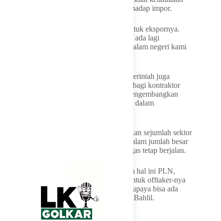
energi dan mengurangi ketergantungan terhadap impor.
“Sekarang semuanya sudah saya setujui untuk ekspornya.
Semuanya sudah saya tanda tangan, nggak ada lagi
(pemotongan ekspor). Biarlah kebutuhan dalam negeri kami
putar otak,” kata Bahlil.
Selain memastikan kelancaran ekspor, pemerintah juga
berkomitmen memberikan kepastian pasar bagi kontraktor
kontrak kerja sama (KKKS) yang ingin mengembangkan
cadangan gas, namun menghadapi kendala dalam
mendapatkan pembeli di luar negeri.
Pemerintah, lanjut Bahlil, tengah menyiapkan sejumlah sektor
potensial sebagai penyerap gas domestik dalam jumlah besar
agar investasi dan proyek pengembangan gas tetap berjalan.
“Saya sudah minta untuk Danantara, dalam hal ini PLN,
PGN, maupun beberapa perusahaan lain untuk offtaker-nya
(pembelinya) di dalam negeri. Kami beli, supaya bisa ada
kepastian. Agar semuanya bisa jalan,” ujar Bahlil.