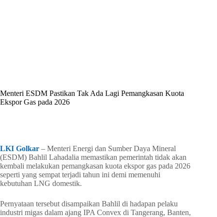
By
Shintia
On
Mei 25, 2026
In
Golkar Update
Menteri ESDM Pastikan Tak Ada Lagi Pemangkasan Kuota
Ekspor Gas pada 2026
In
Golkar Update
Read Time
2 mins
LKI Golkar
– Menteri Energi dan Sumber Daya Mineral
(ESDM) Bahlil Lahadalia memastikan pemerintah tidak akan
kembali melakukan pemangkasan kuota ekspor gas pada 2026
seperti yang sempat terjadi tahun ini demi memenuhi
kebutuhan LNG domestik.
Pernyataan tersebut disampaikan Bahlil di hadapan pelaku
industri migas dalam ajang IPA Convex di Tangerang, Banten,