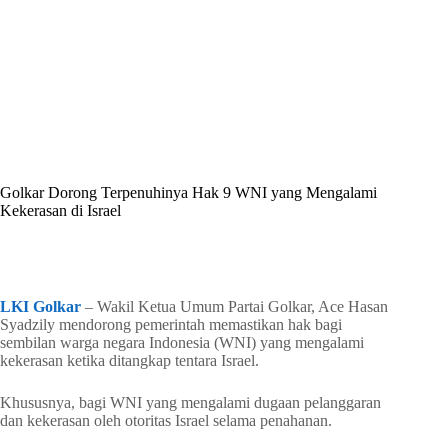
By
Shintia
On
Mei 25, 2026
In
Golkar Update
Golkar Dorong Terpenuhinya Hak 9 WNI yang Mengalami
Kekerasan di Israel
In
Golkar Update
Read Time
2 mins
LKI Golkar
– Wakil Ketua Umum Partai Golkar, Ace Hasan
Syadzily mendorong pemerintah memastikan hak bagi
sembilan warga negara Indonesia (WNI) yang mengalami
kekerasan ketika ditangkap tentara Israel.
Khususnya, bagi WNI yang mengalami dugaan pelanggaran
dan kekerasan oleh otoritas Israel selama penahanan.