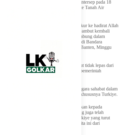
dan negosiasi sejak para aktivis tersebut diintersep pada 18
Mei 2026 hingga akhirnya dapat kembali ke Tanah Air
dengan selamat.
“Pada sore hari ini, dengan penuh rasa syukur ke hadirat Allah
SWT, Tuhan Yang Maha Kuasa, kita menyambut kembali
kedatangan saudara-saudara kita yang tergabung dalam
Global Sumud Flotilla 2.0,” kata Sugiono, di Bandara
Soekarno-Hatta, Cengkareng, Tangerang, Banten, Minggu
(24/5/2026).
Menurut dia, kepulangan para WNI tersebut tidak lepas dari
berbagai upaya diplomasi yang dilakukan pemerintah
Indonesia.
Sugiono juga menyoroti peran sejumlah negara sahabat dalam
membantu proses pemulangan para WNI, khususnya Turkiye.
“Khusus ucapan terima kasih kami sampaikan kepada
pemerintah Turkiye, Jordan, dan Mesir yang juga telah
membantu, terlebih kepada pemerintah Turkiye yang turut
membantu penjemputan saudara-saudara kita ini dari
Ashdod,” ujar Sugiono.