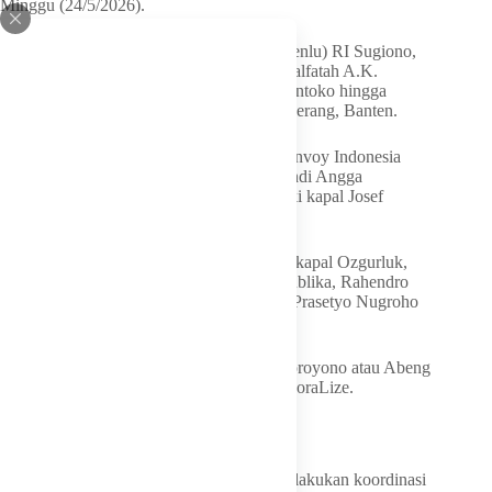
Minggu (24/5/2026).
Mereka disambut Menteri Luar Negeri (Menlu) RI Sugiono,
Duta Besar Palestina untuk Indonesia Abdalfatah A.K.
Alsattari, Dirjen Imigrasi Hendarsam Marantoko hingga
keluarga di Bandara Soekarno-Hatta, Tangerang, Banten.
Berdasarkan sumber dari Global Peace Convoy Indonesia
(GPCI), sembilan WNI tersebut adalah, Andi Angga
Prasadewa dari Rumah Zakat yang menaiki kapal Josef
dengan status ditangkap Israel.
Kemudian, tiga orang yang menggunakan kapal Ozgurluk,
yakni Thoudy Badai seorang jurnalis Republika, Rahendro
Herubowo jurnalis dari Inews, dan Andre Prasetyo Nugroho
jurnalis dari TV Tempo.
Lalu, ada jurnalis Republika, Bambang Noroyono atau Abeng
yang menaiki kapal yang berbeda, yakni BoraLize.
Menlu Apresiasi Negara Sahabat
Sugiono mengatakan, pemerintah terus melakukan koordinasi