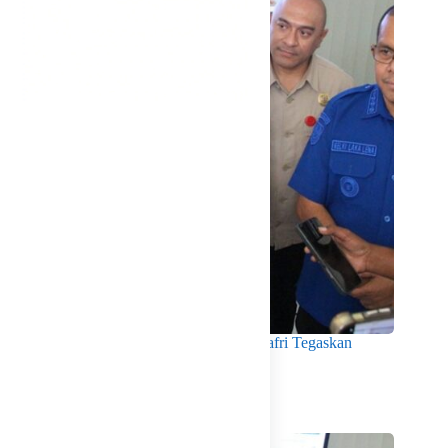
Menko Pangan Tinjau KNMP Untia, Munafri Tegaskan
Dukungan Pemkot
Agustus 6, 2026