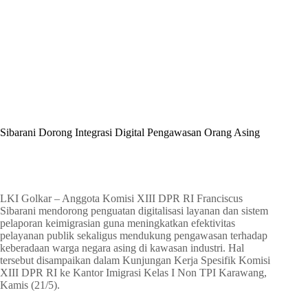
By
Shintia
On
Mei 23, 2026
In
Golkar Update
Sibarani Dorong Integrasi Digital Pengawasan Orang Asing
In
Golkar Update
Read Time
1 min
LKI Golkar – Anggota Komisi XIII DPR RI Franciscus
Sibarani mendorong penguatan digitalisasi layanan dan sistem
pelaporan keimigrasian guna meningkatkan efektivitas
pelayanan publik sekaligus mendukung pengawasan terhadap
keberadaan warga negara asing di kawasan industri. Hal
tersebut disampaikan dalam Kunjungan Kerja Spesifik Komisi
XIII DPR RI ke Kantor Imigrasi Kelas I Non TPI Karawang,
Kamis (21/5).