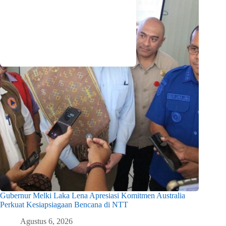
Gubernur Melki Laka Lena Apresiasi Komitmen Australia
Perkuat Kesiapsiagaan Bencana di NTT
Agustus 6, 2026