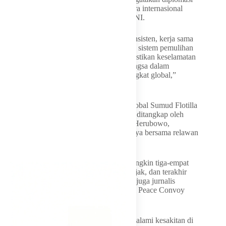
yang konsisten dan kerja sama dengan mitra internasional
penting untuk memastikan keselamatan WNI.
“Kami percaya melalui diplomasi yang konsisten, kerja sama
dengan mitra internasional, serta dukungan sistem pemulihan
yang komprehensif, Indonesia dapat memastikan keselamatan
warganya sekaligus memperkuat peran bangsa dalam
menjunjung tinggi nilai kemanusiaan di tingkat global,”
tuturnya.
Sebelumnya, sebanyak 9 WNI relawan Global Sumud Flotilla
2026 telah dibebaskan setelah sebelumnya ditangkap oleh
tentara Israel. Seorang relawan Rahendro Herubowo,
menceritakan momen mencekam saat dirinya bersama relawan
lain ditahan tentara Israel.
“Saya mengalami kekerasan ditendang mungkin tiga-empat
kali di bagian depan, di belakang saya diinjak, dan terakhir
disetrum,” kata Rahendro atau Heru, yang juga jurnalis
iNewsTV, dalam video singkat dari Global Peace Convoy
Indonesia (GPCI), Jumat (22/5).
Heru mengaku sampai saat ini masih mengalami kesakitan di