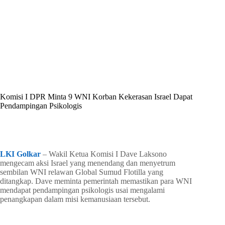
By
Shintia
On
Mei 23, 2026
In
Golkar Update
Komisi I DPR Minta 9 WNI Korban Kekerasan Israel Dapat
Pendampingan Psikologis
In
Golkar Update
Read Time
2 mins
LKI Golkar
– Wakil Ketua Komisi I Dave Laksono
mengecam aksi Israel yang menendang dan menyetrum
sembilan WNI relawan Global Sumud Flotilla yang
ditangkap. Dave meminta pemerintah memastikan para WNI
mendapat pendampingan psikologis usai mengalami
penangkapan dalam misi kemanusiaan tersebut.