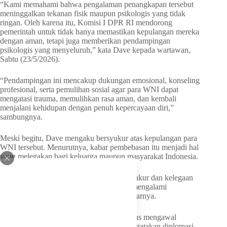
“Kami memahami bahwa pengalaman penangkapan tersebut
meninggalkan tekanan fisik maupun psikologis yang tidak
ringan. Oleh karena itu, Komisi I DPR RI mendorong
pemerintah untuk tidak hanya memastikan kepulangan mereka
dengan aman, tetapi juga memberikan pendampingan
psikologis yang menyeluruh,” kata Dave kepada wartawan,
Sabtu (23/5/2026).
“Pendampingan ini mencakup dukungan emosional, konseling
profesional, serta pemulihan sosial agar para WNI dapat
mengatasi trauma, memulihkan rasa aman, dan kembali
menjalani kehidupan dengan penuh kepercayaan diri,”
sambungnya.
Meski begitu, Dave mengaku bersyukur atas kepulangan para
WNI tersebut. Menurutnya, kabar pembebasan itu menjadi hal
yang melegakan bagi keluarga maupun masyarakat Indonesia.
“Komisi I DPR RI menyampaikan rasa syukur dan kelegaan
atas pembebasan WNI yang sebelumnya mengalami
penangkapan dalam misi kemanusiaan,” ujarnya.
Dave menegaskan Komisi I DPR akan terus mengawal
perlindungan WNI di luar negeri. Dia mengatakan diplomasi