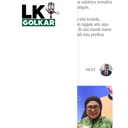
bagian atas pinggang dan dada. Bahkan rasa sakitnya semakin
kuat kalau dirinya batuk atau mengangkat tangan.
“Jadi sekarang nih saya kalau batuk sakit di sini ketarik,
angkat tangan juga ketarik. Mudah-mudahan nggak ada apa-
apa ya, kita periksa di sini, kalau sekiranya di sini masih harus
ada pemeriksaan lanjutan di RS Indonesia lah kita periksa
lagi,” jelas dia.
PREVIOUS
NEXT
Related Posts