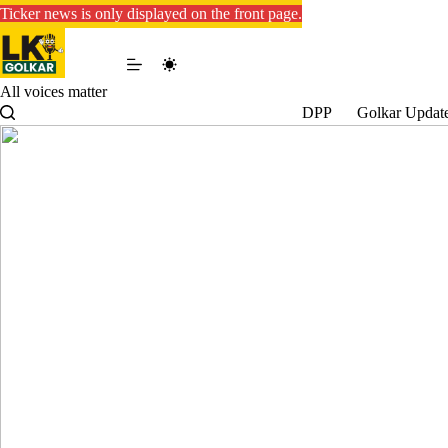
Skip
Ticker news is only displayed on the front page.
to
content
All voices matter
DPP
Golkar Updat