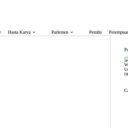
e
Hasta Karya
Parlemen
Pemilu
Perempuan
P
W
U
D
C