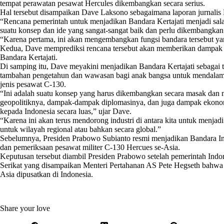
tempat
perawatan pesawat Hercules
dikembangkan secara serius.
Hal tersebut disampaikan Dave Laksono sebagaimana laporan jurnali
“Rencana pemerintah untuk menjadikan Bandara Kertajati menjadi sala
suatu konsep dan ide yang sangat-sangat baik dan perlu dikembangkan 
“Karena pertama, ini akan mengembangkan fungsi bandara tersebut y
Kedua, Dave memprediksi rencana tersebut akan memberikan dampak e
Bandara Kertajati.
Di samping itu, Dave meyakini menjadikan Bandara Kertajati sebagai
tambahan pengetahun dan wawasan bagi anak bangsa untuk mendalami 
jenis pesawat C-130.
“Ini adalah suatu konsep yang harus dikembangkan secara masak dan 
geopolitiknya, dampak-dampak diplomasinya, dan juga dampak ekonomi
kepada Indonesia secara luas,” ujar Dave.
“Karena ini akan terus mendorong industri di antara kita untuk menjad
untuk wilayah regional atau bahkan secara global.”
Sebelumnya, Presiden Prabowo Subianto resmi menjadikan Bandara Inte
dan pemeriksaan pesawat militer C-130 Hercues se-Asia.
Keputusan tersebut diambil Presiden Prabowo setelah pemerintah Indo
Serikat yang disampaikan Menteri Pertahanan AS Pete Hegseth bahwa
Asia dipusatkan di Indonesia.
Share your love