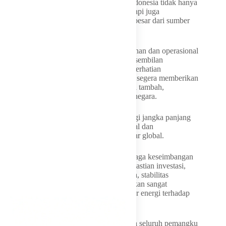
Da menilai hilirisasi menjadi kunci agar Indonesia tidak hanya
bergantung pada ekspor bahan mentah, tetapi juga
memperoleh manfaat ekonomi yang lebih besar dari sumber
daya alam yang dimiliki.
Alfons menegaskan percepatan pembangunan dan operasional
proyek-proyek smelter nasional, termasuk sembilan
perusahaan smelter yang saat ini menjadi perhatian
pemerintah, perlu terus dikawal agar dapat segera memberikan
kontribusi nyata terhadap peningkatan nilai tambah,
penyerapan tenaga kerja, dan penerimaan negara.
Menurutnya, hilirisasi harus menjadi strategi jangka panjang
untuk memperkuat struktur industri nasional dan
meningkatkan daya saing Indonesia di pasar global.
Alfons juga menekankan pentingnya menjaga keseimbangan
antara optimalisasi penerimaan negara, kepastian investasi,
dan keberlanjutan lingkungan. Menurutnya, stabilitas
kebijakan dan iklim investasi yang sehat akan sangat
menentukan keberlanjutan kontribusi sektor energi terhadap
APBN.
Dia berharap Kementerian ESDM bersama seluruh pemangku