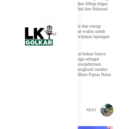
kepentingan dapat terus menjaga produksi dan lifting migas
nasional di tengah tantangan geopolitik global dan fluktuasi
harga energi dunia.
Selain itu, berbagai proyek strategis hilirisasi dan energi
nasional juga diharapkan dapat berjalan tepat waktu untuk
mendukung pertumbuhan ekonomi dan penciptaan lapangan
kerja.
“Ke depan, sektor energi harus semakin kuat bukan hanya
sebagai sumber penerimaan negara, tetapi juga sebagai
penggerak pemerataan pembangunan dan kesejahteraan
masyarakat, termasuk bagi daerah-daerah penghasil sumber
daya alam,” ujar legislator asal daerah pemilihan Papua Barat
itu.
PREVIOUS
NEXT
Related Posts