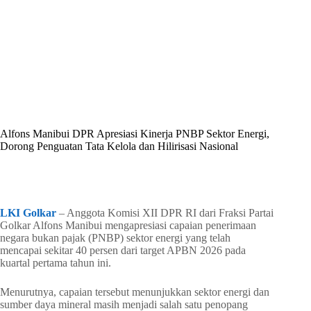
By
Shintia
On
Mei 23, 2026
In
Golkar Update
Alfons Manibui DPR Apresiasi Kinerja PNBP Sektor Energi,
Dorong Penguatan Tata Kelola dan Hilirisasi Nasional
In
Golkar Update
Read Time
2 mins
LKI Golkar
– Anggota Komisi XII DPR RI dari Fraksi Partai
Golkar Alfons Manibui mengapresiasi capaian penerimaan
negara bukan pajak (PNBP) sektor energi yang telah
mencapai sekitar 40 persen dari target APBN 2026 pada
kuartal pertama tahun ini.
Menurutnya, capaian tersebut menunjukkan sektor energi dan
sumber daya mineral masih menjadi salah satu penopang