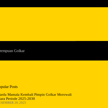
rempuan Golkar
opular Posts
arda Mamala Kembali Pimpin Golkar Morowali
tara Periode 2025-2030
ESEMBER 29, 2025