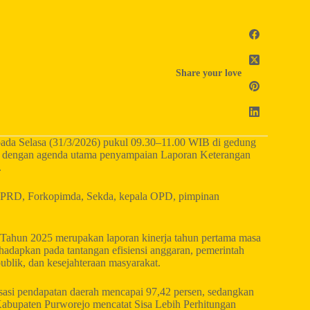
Share your love
ada Selasa (31/3/2026) pukul 09.30–11.00 WIB di gedung
 dengan agenda utama penyampaian Laporan Keterangan
.
an DPRD, Forkopimda, Sekda, kepala OPD, pimpinan
ahun 2025 merupakan laporan kinerja tahun pertama masa
adapkan pada tantangan efisiensi anggaran, pemerintah
blik, dan kesejahteraan masyarakat.
sasi pendapatan daerah mencapai 97,42 persen, sedangkan
ah Kabupaten Purworejo mencatat Sisa Lebih Perhitungan