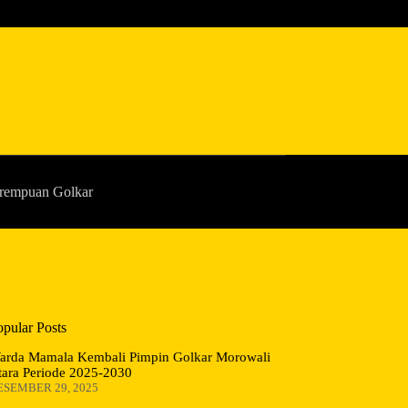
rempuan Golkar
opular Posts
arda Mamala Kembali Pimpin Golkar Morowali
tara Periode 2025-2030
ESEMBER 29, 2025