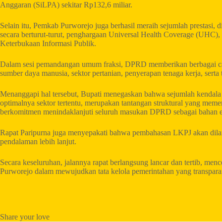
Anggaran (SiLPA) sekitar Rp132,6 miliar.
Selain itu, Pemkab Purworejo juga berhasil meraih sejumlah prestasi,
secara berturut-turut, penghargaan Universal Health Coverage (UHC)
Keterbukaan Informasi Publik.
Dalam sesi pemandangan umum fraksi, DPRD memberikan berbagai catata
sumber daya manusia, sektor pertanian, penyerapan tenaga kerja, serta
Menanggapi hal tersebut, Bupati menegaskan bahwa sejumlah kendala y
optimalnya sektor tertentu, merupakan tantangan struktural yang meme
berkomitmen menindaklanjuti seluruh masukan DPRD sebagai bahan ev
Rapat Paripurna juga menyepakati bahwa pembahasan LKPJ akan dilanj
pendalaman lebih lanjut.
Secara keseluruhan, jalannya rapat berlangsung lancar dan tertib, m
Purworejo dalam mewujudkan tata kelola pemerintahan yang transparan,
Share your love