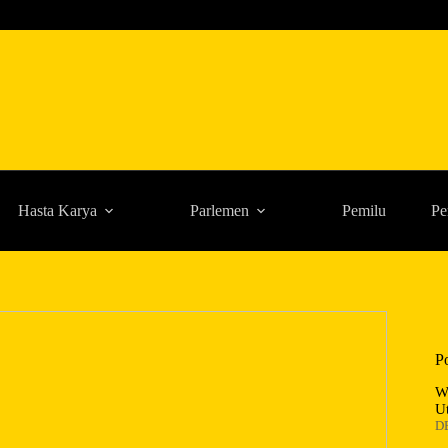
Hasta Karya
Parlemen
Pemilu
Pe
P
W
U
D