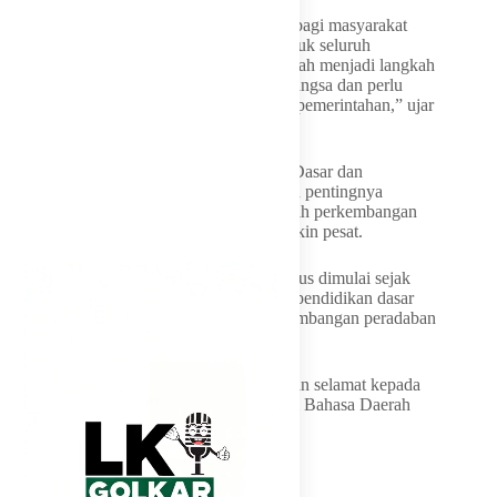
“Penghargaan ini merupakan kehormatan bagi masyarakat
Kepulauan Riau dan kami dedikasikan untuk seluruh
masyarakat Kepri. Revitalisasi bahasa daerah menjadi langkah
penting dalam menjaga identitas budaya bangsa dan perlu
dimulai dari berbagai subsistem, termasuk pemerintahan,” ujar
Ansar.
Sementara itu, Wakil Menteri Pendidikan Dasar dan
Menengah, Atip Latipulhayat, menegaskan pentingnya
menjaga kelestarian bahasa daerah di tengah perkembangan
zaman dan kemajuan teknologi yang semakin pesat.
Menurutnya, pelestarian bahasa daerah harus dimulai sejak
dini melalui lingkungan keluarga maupun pendidikan dasar
agar bahasa daerah tidak luntur oleh perkembangan peradaban
modern.
“Atas nama pemerintah, kami mengucapkan selamat kepada
seluruh penerima Penghargaan Revitalisasi Bahasa Daerah
Tahun 2026,” ujarnya.