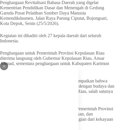
Penghargaan Revitalisasi Bahasa Daerah yang digelar
Kementrian Pendidikan Dasar dan Menengah di Gedung
Garuda Pusat Pelatihan Sumber Daya Manusia
Kemendikdasmen, Jalan Raya Parung Ciputat, Bojongsari,
Kota Depok, Senin (25/5/2026).
Kegiatan ini dihadiri oleh 27 kepala daerah dari seluruh
Indonesia.
Penghargaan untuk Pemerintah Provinsi Kepulauan Riau
diterima langsung oleh Gubernur Kepulauan Riau, Ansar
Ahmad, sementara penghargaan untuk Kabupaten Karimun
diterima oleh Wakil Bupati Karimun.
Dalam sambutannya, Ansar Ahmad menyampaikan bahwa
bahasa Indonesia memiliki keterkaitan erat dengan budaya dan
sastra Melayu yang tumbuh di Kepulauan Riau, salah satunya
melalui karya Gurindam Dua Belas.
Penghargaan ini menjadi bukti komitmen Pemerintah Provinsi
Kepulauan Riau dalam menjaga, melestarikan, dan
mengembangkan bahasa daerah sebagai bagian dari kekayaan
budaya nasional.