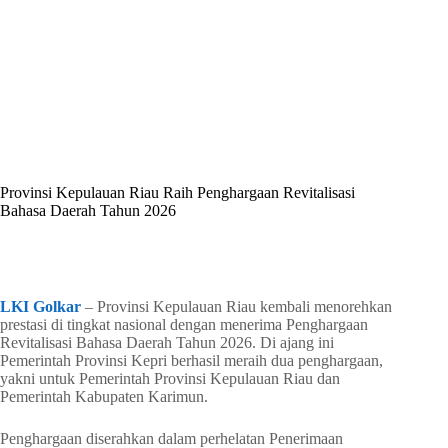
By
Shintia
On
Mei 27, 2026
In
Golkar Update
Provinsi Kepulauan Riau Raih Penghargaan Revitalisasi
Bahasa Daerah Tahun 2026
In
Golkar Update
Read Time
1 min
LKI Golkar
– Provinsi Kepulauan Riau kembali menorehkan
prestasi di tingkat nasional dengan menerima Penghargaan
Revitalisasi Bahasa Daerah Tahun 2026. Di ajang ini
Pemerintah Provinsi Kepri berhasil meraih dua penghargaan,
yakni untuk Pemerintah Provinsi Kepulauan Riau dan
Pemerintah Kabupaten Karimun.
Penghargaan diserahkan dalam perhelatan Penerimaan