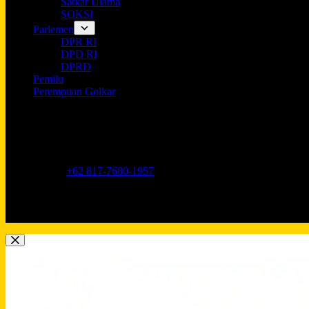
Satkar Ulama
SOKSI
Parlemen
DPR RI
DPD RI
DPRD
Pemilu
Perempuan Golkar
Opening hours
9AM - 5PM
Address:
Jl. Anggrek Neli Murni No.11A, RT.16/RW.1, Kemang
Phone:
+62 817-7680-1957
Mobile:
+62 817-7680-1957
Email:
Lkidppgolkar@gmail.com