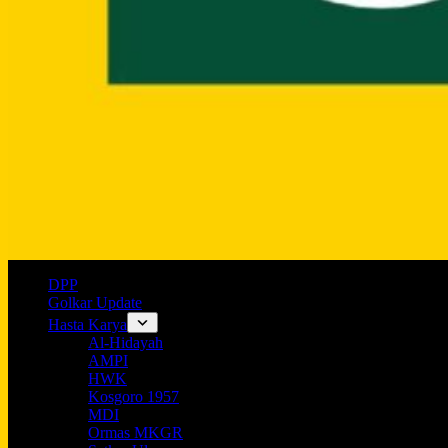
DPP
Golkar Update
Hasta Karya
Al-Hidayah
AMPI
HWK
Kosgoro 1957
MDI
Ormas MKGR