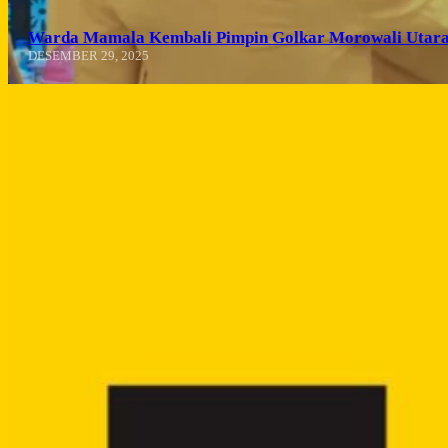
Warda Mamala Kembali Pimpin Golkar Morowali Utara
DESEMBER 29, 2025