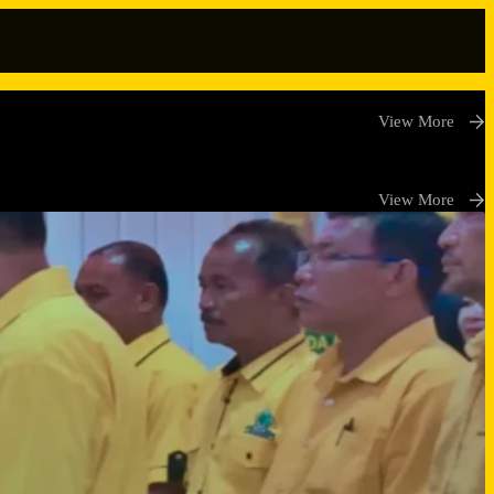
View More
View More