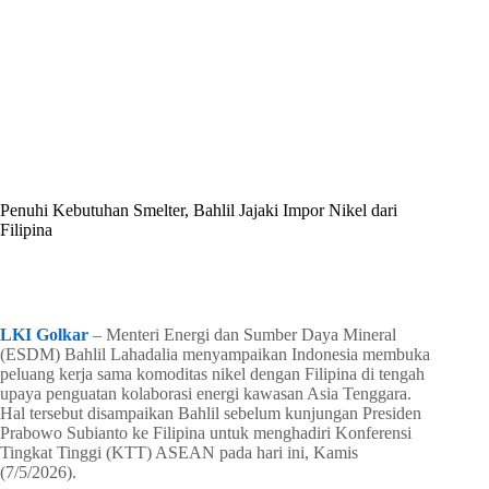
By
Shintia
On
Mei 8, 2026
In
Golkar Update
Penuhi Kebutuhan Smelter, Bahlil Jajaki Impor Nikel dari
Filipina
In
Golkar Update
Read Time
1 min
LKI Golkar
– Menteri Energi dan Sumber Daya Mineral
(ESDM) Bahlil Lahadalia menyampaikan Indonesia membuka
peluang kerja sama komoditas nikel dengan Filipina di tengah
upaya penguatan kolaborasi energi kawasan Asia Tenggara.
Hal tersebut disampaikan Bahlil sebelum kunjungan Presiden
Prabowo Subianto ke Filipina untuk menghadiri Konferensi
Tingkat Tinggi (KTT) ASEAN pada hari ini, Kamis
(7/5/2026).