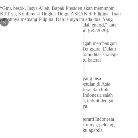
“Gini, besok, Insya Allah, Bapak Presiden akan memimpin
KTT ya, Konferensi Tingkat Tinggi ASEAN di Filipina. Tuan
rumahnya memang Filipina. Dan isunya itu ada dua. Yang
pertama adalah isu pangan. Yang kedua adalah energi,” kata
Bahlil ditemui di Kementerian ESDM, Rabu (6/5/2026).
Menurut Bahlil, negara-negara ASEAN tengah membangun
kekuatan energi bersama di kawasan Asia Tenggara. Dalam
konteks tersebut, nikel menjadi salah satu komoditas strategis
karena dapat dikonversi menjadi bahan baku baterai
kendaraan listrik.
“Nikel adalah salah satu komoditas energi yang bisa
dikonversi untuk menjadi baterai. Nah, kebetulan di Asia
Tenggara, yang punya pabrik ekosistem baterai dan hulu
sampai hilir itu tidak semua negara punya. Indonesia salah
satu yang sedang mengembangkan itu. Nah, terkait dengan
nikel, Indonesia membuka diri saja,” katanya.
Ia menjelaskan kerja sama tersebut bukan berarti Indonesia
akan melakukan investasi di Filipina. Menurutnya, peluang
yang terbuka lebih kepada suplai bahan baku apabila
Indonesia mengalami kekurangan pasokan.