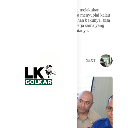
“Tetapi, bukan berarti kerja sama untuk kita melakukan
investasi di sana. Tapi mereka mungkin bisa menyuplai kalau
kita kekurangan. Kalau kita kekurangan bahan bakunya, bisa
disuplai dari mana saja. Jadi tidak ada isu kerja sama yang
lebih teknis spesifik itu, enggak ada, ya” katanya.
PREVIOUS
NEXT
Related Posts