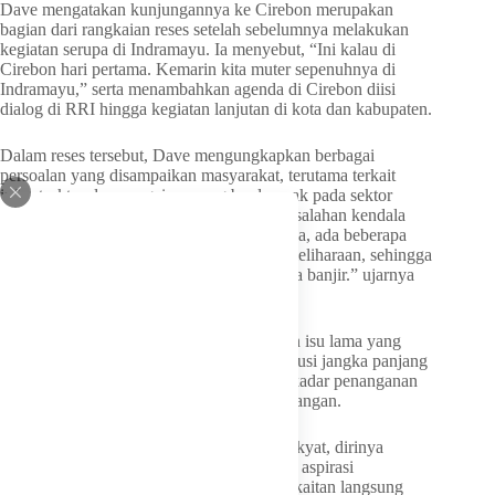
Dave mengatakan kunjungannya ke Cirebon merupakan
bagian dari rangkaian reses setelah sebelumnya melakukan
kegiatan serupa di Indramayu. Ia menyebut, “Ini kalau di
Cirebon hari pertama. Kemarin kita muter sepenuhnya di
Indramayu,” serta menambahkan agenda di Cirebon diisi
dialog di RRI hingga kegiatan lanjutan di kota dan kabupaten.
Dalam reses tersebut, Dave mengungkapkan berbagai
persoalan yang disampaikan masyarakat, terutama terkait
infrastruktur dan pengairan yang berdampak pada sektor
pertanian. Ia menjelaskan, “Banyak permasalahan kendala
seperti infrastruktur, kemudian perairan juga, ada beberapa
daerah-daerah yang kurang diperbaiki pemeliharaan, sehingga
terjadi sumbatan-sumbatan hingga akhirnya banjir.” ujarnya
kepada RRI Selasa, 5 Mei 2026.
Menurutnya, persoalan tersebut merupakan isu lama yang
terus berulang, sehingga membutuhkan solusi jangka panjang
yang konkret dan berkelanjutan, bukan sekadar penanganan
sementara setiap kali terjadi masalah di lapangan.
Dave menegaskan bahwa sebagai wakil rakyat, dirinya
memiliki tanggung jawab untuk membawa aspirasi
masyarakat, meskipun tidak semuanya berkaitan langsung