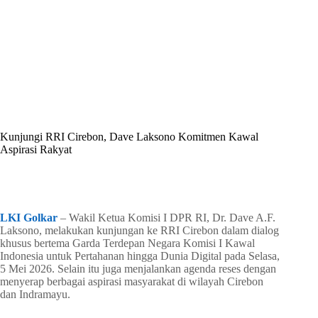
By
Shintia
On
Mei 8, 2026
In
Golkar Update
Kunjungi RRI Cirebon, Dave Laksono Komitmen Kawal
Aspirasi Rakyat
In
Golkar Update
Read Time
2 mins
LKI Golkar
– Wakil Ketua Komisi I DPR RI, Dr. Dave A.F.
Laksono, melakukan kunjungan ke RRI Cirebon dalam dialog
khusus bertema Garda Terdepan Negara Komisi I Kawal
Indonesia untuk Pertahanan hingga Dunia Digital pada Selasa,
5 Mei 2026. Selain itu juga menjalankan agenda reses dengan
menyerap berbagai aspirasi masyarakat di wilayah Cirebon
dan Indramayu.