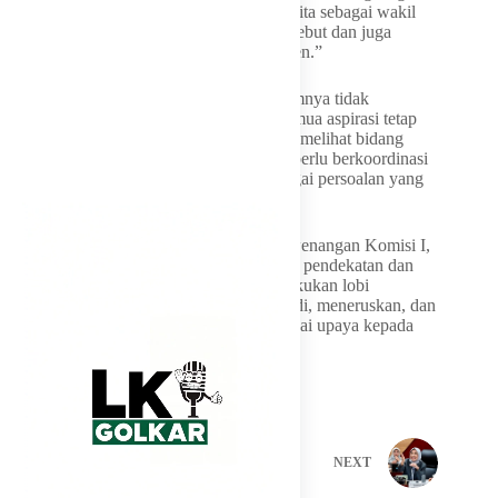
dengan tugas Komisi I. Ia mengatakan, “Kita sebagai wakil
rakyat ya, harus bisa menyuarakan hal tersebut dan juga
mendorong untuk ada solusi yang permanen.”
Ia juga mengakui bahwa masyarakat umumnya tidak
membedakan komisi di DPR, sehingga semua aspirasi tetap
disampaikan kepada anggota dewan tanpa melihat bidang
tugasnya. Hal ini membuat anggota DPR perlu berkoordinasi
lintas komisi untuk menindaklanjuti berbagai persoalan yang
diterima.
Untuk menindaklanjuti aspirasi di luar kewenangan Komisi I,
Dave menyebut pihaknya akan melakukan pendekatan dan
koordinasi dengan komisi lain. “Kita melakukan lobi
menyampaikan aspirasi dari masyarakat tadi, meneruskan, dan
juga membuat solusi yang permanen sebagai upaya kepada
warga dan masyarakatnya,” ujarnya.
PREVIOUS
NEXT
Related Posts