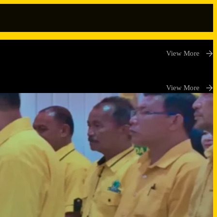
View More
View More