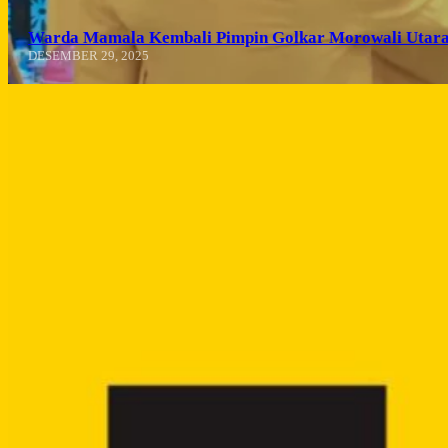
Warda Mamala Kembali Pimpin Golkar Morowali Utara
DESEMBER 29, 2025