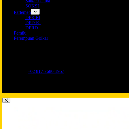
Satkar Ulama
SOKSI
Parlemen
DPR RI
DPD RI
DPRD
Pemilu
Perempuan Golkar
Opening hours
9AM - 5PM
Address:
Jl. Anggrek Neli Murni No.11A, RT.16/RW.1, Kemang
Phone:
+62 817-7680-1957
Mobile:
+62 817-7680-1957
Email:
Lkidppgolkar@gmail.com