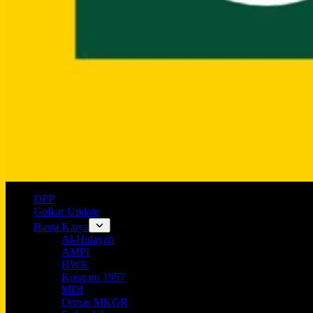
DPP
Golkar Update
Hasta Karya
Al-Hidayah
AMPI
HWK
Kosgoro 1957
MDI
Ormas MKGR