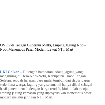
By
Shintia
On
Mei 8, 2026
In
Golkar Update
OVOP di Tangan Gubernur Melki, Emping Jagung Nobi-
Nobi Menembus Pasar Modern Lewat NTT Mart
In
Golkar Update
Read Time
3 mins
LKI Golkar
– Di tengah hamparan ladang jagung yang
menguning di Desa Nobi-Nobi, Kabupaten Timor Tengah
Selatan, sebuah harapan baru mulai tumbuh dari dapur-dapur
sederhana warga. Jagung yang selama ini hanya dijual sebagai
hasil panen mentah dengan harga rendah, kini diolah menjadi
emping jagung kemasan yang diproyeksikan menembus pasar
modern melalui jaringan NTT Mart.