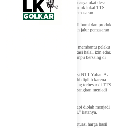
momentum penting kebangkitan ekonomi masyarakat desa.
Selama ini, kata dia, hasil pertanian dan produk lokal TTS
cukup melimpah, tetapi kerap terkendala pemasaran.
“Kita tidak boleh lagi bingung menjual hasil bumi dan produk
masyarakat karena sekarang mulai dibangun jalur pemasaran
yang lebih jelas,” ujarnya.
Ia meminta perangkat daerah terkait segera membantu pelaku
UMKM mengurus legalitas produk, sertifikasi halal, izin edar,
dan standar kemasan agar produk lokal mampu bersaing di
pasar modern.
Kepala Satuan Polisi Pamong Praja Provinsi NTT Yohan A.
Bunmo Loban mengatakan Desa Nobi-Nobi dipilih karena
merupakan salah satu sentra penghasil jagung terbesar di TTS.
Potensi itu dinilai cukup kuat untuk dikembangkan menjadi
sentra industri olahan jagung skala desa.
“Jagung tidak lagi hanya dijual mentah, tetapi diolah menjadi
produk yang memiliki nilai jual lebih tinggi,” katanya.
Di tengah tantangan ekonomi desa dan fluktuasi harga hasil