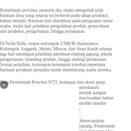
Pemerintah provinsi, menurut dia, mulai mengubah pola
bantuan desa yang selama ini berhenti pada tahap produksi
bahan mentah. Bantuan kini diarahkan pada penguatan rantai
usaha, mulai dari pelatihan pengolahan produk, penyediaan
alat produksi, pengemasan, hingga pemasaran.
Di Nobi-Nobi, empat kelompok UMKM diantaranya
Kelompok Anggrek, Melati, Mawar, dan Sinar Kasih selama
tiga hari mendapat pelatihan membuat emping jagung, teknik
pengemasan, branding produk, hingga strategi pemasaran.
Seusai pelatihan, kelompok-kelompok tersebut menerima
bantuan peralatan produksi untuk mendukung usaha mereka.
Bagi Pemerintah Provinsi NTT, kemasan dan akses pasar
menjadi persoalan penting yang selama ini membatasi
perkembangan produk lokal desa. Produk-produk pangan
masyarakat kerap kalah bersaing bukan karena kualitas bahan
bakunya rendah, melainkan karena tidak memiliki standar
kemasan dan jalur distribusi yang memadai.
Karena itu, emping jagung dari Nobi-Nobi direncanakan
dipasarkan melalui jaringan NTT Mart di Kupang. Pemerintah