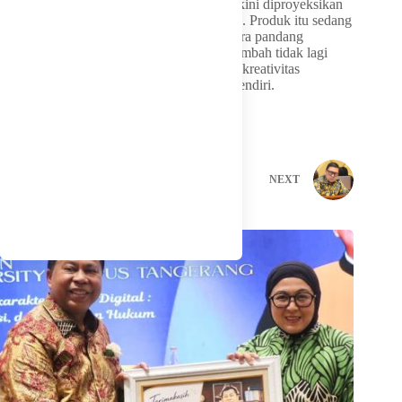
pertanian, emping jagung dari Nobi-Nobi kini diproyeksikan
menjadi lebih dari sekadar makanan ringan. Produk itu sedang
dipersiapkan menjadi simbol perubahan cara pandang
pembangunan desa di NTT, bahwa nilai tambah tidak lagi
berhenti di ladang, melainkan tumbuh dari kreativitas
masyarakat mengolah hasil bumi mereka sendiri.
PREVIOUS
NEXT
Related Posts