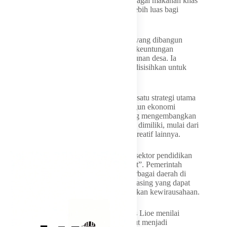
berharap produk tersebut dapat dikenal sebagai makanan khas
dari TTS sekaligus membuka pasar yang lebih luas bagi
UMKM desa.
Gubernur Melki juga meminta agar usaha yang dibangun
masyarakat tidak semata berorientasi pada keuntungan
kelompok, tetapi ikut menopang pembangunan desa. Ia
mengusulkan sebagian keuntungan usaha disisihkan untuk
mendukung kegiatan ekonomi desa.
Program OVOP sendiri kini menjadi salah satu strategi utama
Pemerintah Provinsi NTT dalam membangun ekonomi
berbasis potensi lokal. Setiap desa didorong mengembangkan
produk unggulan sesuai sumber daya yang dimiliki, mulai dari
pangan olahan, kerajinan, hingga produk kreatif lainnya.
Konsep serupa bahkan mulai diperluas ke sektor pendidikan
melalui program “One School One Product”. Pemerintah
provinsi mendorong SMA dan SMK di berbagai daerah di
NTT memiliki produk unggulan masing-masing yang dapat
dikembangkan sebagai bagian dari pendidikan kewirausahaan.
Sementara itu, Bupati TTS Eduard Markus Lioe menilai
pelatihan dan bantuan alat produksi tersebut menjadi