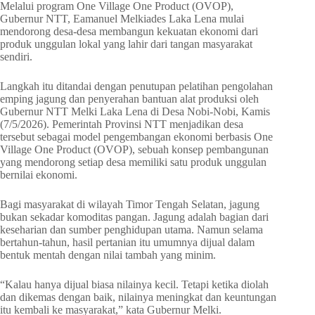
Melalui program One Village One Product (OVOP),
Gubernur NTT, Eamanuel Melkiades Laka Lena mulai
mendorong desa-desa membangun kekuatan ekonomi dari
produk unggulan lokal yang lahir dari tangan masyarakat
sendiri.
Langkah itu ditandai dengan penutupan pelatihan pengolahan
emping jagung dan penyerahan bantuan alat produksi oleh
Gubernur NTT Melki Laka Lena di Desa Nobi-Nobi, Kamis
(7/5/2026). Pemerintah Provinsi NTT menjadikan desa
tersebut sebagai model pengembangan ekonomi berbasis One
Village One Product (OVOP), sebuah konsep pembangunan
yang mendorong setiap desa memiliki satu produk unggulan
bernilai ekonomi.
Bagi masyarakat di wilayah Timor Tengah Selatan, jagung
bukan sekadar komoditas pangan. Jagung adalah bagian dari
keseharian dan sumber penghidupan utama. Namun selama
bertahun-tahun, hasil pertanian itu umumnya dijual dalam
bentuk mentah dengan nilai tambah yang minim.
“Kalau hanya dijual biasa nilainya kecil. Tetapi ketika diolah
dan dikemas dengan baik, nilainya meningkat dan keuntungan
itu kembali ke masyarakat,” kata Gubernur Melki.