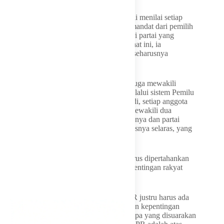
Terkait peran individu anggota dewan, Doli menilai setiap
legislator membawa mandat ganda yakni mandat dari pemilih
di daerah pemilihan (dapil) dan mandat dari partai yang
mencalonkannya. Dengan sistem pemilu saat ini, ia
menganggap kedua aspirasi tersebut tidak seharusnya
dipertentangkan.
“Ketiga, keberadaan setiap anggota DPR juga mewakili
aspirasi rakyat secara langsung, apalagi melalui sistem Pemilu
yang kita pilih saat ini, menegaskan itu. Jadi, setiap anggota
DPR, dari mana pun fraksinya, memang mewakili dua
aspirasi, yaitu aspirasi rakyat yang memilihnya dan partai
politik yang mencalonkannya, yang seharusnya selaras, yang
tidak bisa dipertentangkan,” tegas Doli.
Ia menyimpulkan bahwa fraksi di DPR harus dipertahankan
sebagai representasi dari keberagaman kepentingan rakyat
Indonesia yang luas.
“Oleh karena itu, keberadaan fraksi di DPR justru harus ada
sebagai representasi konfigurasi aspirasi dan kepentingan
rakyat yang beragam. Jadi sesungguhnya apa yang disuarakan