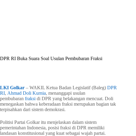
By
Shintia
On
Mei 8, 2026
In
Golkar Update
DPR RI Buka Suara Soal Usulan Pembubaran Fraksi
In
Golkar Update
Read Time
2 mins
LKI Golkar
– WAKIL Ketua Badan Legislatif (Baleg)
DPR
RI
,
Ahmad Doli Kurnia
, menanggapi usulan
pembubaran
fraksi
di DPR yang belakangan mencuat. Doli
menegaskan bahwa keberadaan fraksi merupakan bagian tak
terpisahkan dari sistem demokrasi.
Politisi Partai Golkar itu menjelaskan dalam sistem
pemerintahan Indonesia, posisi fraksi di DPR memiliki
landasan konstitusional yang kuat sebagai wajah partai.