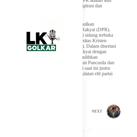
dan diperjuangkan oleh seorang anggota DPR adalah atas
arahan fraksi (Partai Politik) berdasarkan aspirasi dan
kepentingan rakyat,” pungkasnya.
Sebelumnya, advokat Saor Siagian mengusulkan
pembubaran fraksi di Dewan Perwakilan Rakyat (DPR).
Usulan ini disampaikan Saor saat menjalani sidang terbuka
program doktor di Fakultas Hukum Universitas Kristen
Indonesia (UKI), Jakarta, Selasa (5/5/2026). Dalam disertasi
berjudul “Reformasi Sistem Perwakilan Rakyat dengan
Pembubaran Fraksi dalam DPR demi Memulihkan
Kedaulatan Rakyat Berlandaskan Demokrasi Pancasila dan
Konstitusi”, Saor menilai keberadaan fraksi saat ini justru
membajak kedaulatan rakyat menjadi kedaulatan elit partai
politik.
PREVIOUS
NEXT
Related Posts