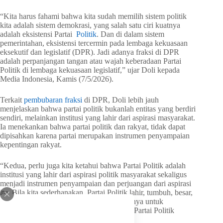
“Kita harus fahami bahwa kita sudah memilih sistem politik
kita adalah sistem demokrasi, yang salah satu ciri kuatnya
adalah eksistensi Partai
Politik
. Dan di dalam sistem
pemerintahan, eksistensi tercermin pada lembaga kekuasaan
eksekutif dan legislatif (DPR). Jadi adanya fraksi di DPR
adalah perpanjangan tangan atau wajah keberadaan Partai
Politik di lembaga kekuasaan legislatif,” ujar Doli kepada
Media Indonesia, Kamis (7/5/2026).
Terkait
pembubaran fraksi
di DPR, Doli lebih jauh
menjelaskan bahwa partai politik bukanlah entitas yang berdiri
sendiri, melainkan institusi yang lahir dari aspirasi masyarakat.
Ia menekankan bahwa partai politik dan rakyat, tidak dapat
dipisahkan karena partai merupakan instrumen penyampaian
kepentingan rakyat.
“Kedua, perlu juga kita ketahui bahwa Partai Politik adalah
institusi yang lahir dari aspirasi politik masyarakat sekaligus
menjadi instrumen penyampaian dan perjuangan dari aspirasi
itu. Bila kita sederhanakan, Partai Politik lahir, tumbuh, besar,
serta perjuangannya berbasis dan orientasinya untuk
kepentingan rakyat. Jadi antara rakyat dan Partai Politik
sejatinya tidak terpisahkan,” lanjutnya.