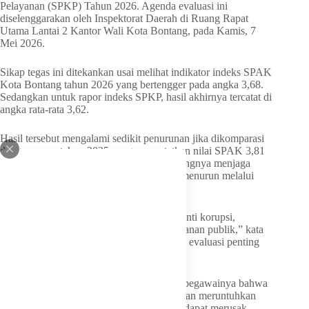
Pelayanan (SPKP) Tahun 2026. Agenda evaluasi ini
diselenggarakan oleh Inspektorat Daerah di Ruang Rapat
Utama Lantai 2 Kantor Wali Kota Bontang, pada Kamis, 7
Mei 2026.
Sikap tegas ini ditekankan usai melihat indikator indeks SPAK
Kota Bontang tahun 2026 yang bertengger pada angka 3,68.
Sedangkan untuk rapor indeks SPKP, hasil akhirnya tercatat di
angka rata-rata 3,62.
Hasil tersebut mengalami sedikit penurunan jika dikomparasi
dengan rapor tahun 2025 yang mencatatkan nilai SPAK 3,81
dan SPKP 3,84. Neni pun menyoroti pentingnya menjaga
kepercayaan masyarakat yang terindikasi menurun melalui
instrumen evaluasi ini.
“SPAK mengukur integritas dan persepsi anti korupsi,
sedangkan SPKP mengukur kualitas pelayanan publik,” kata
Neni. “Kedua survei ini menjadi instrumen evaluasi penting
dalam tata kelola pemerintahan.”
Neni memberikan ancaman moral kepada pegawainya bahwa
tindakan memperkaya diri secara haram akan meruntuhkan
martabat negara. “Korupsi sekecil apapun dapat merusak