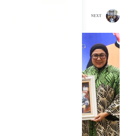
PREVIOUS
NEXT
Related Posts