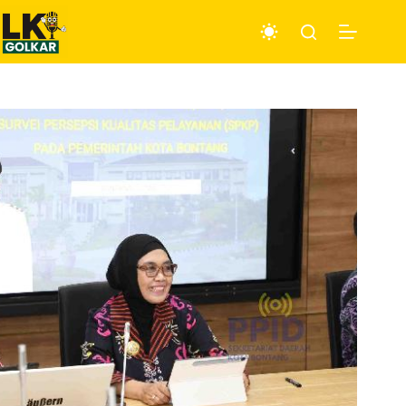
Skip
to
content