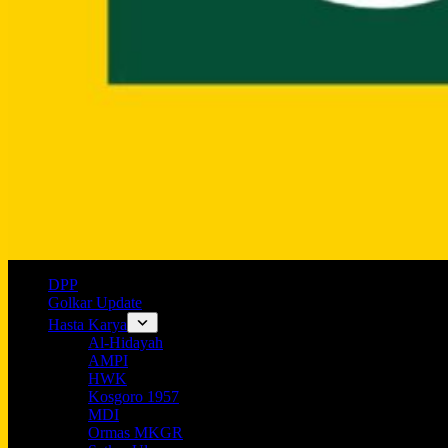
DPP
Golkar Update
Hasta Karya
Al-Hidayah
AMPI
HWK
Kosgoro 1957
MDI
Ormas MKGR