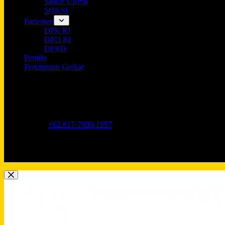
Satkar Ulama
SOKSI
Parlemen
DPR RI
DPD RI
DPRD
Pemilu
Perempuan Golkar
Opening hours
9AM - 5PM
Address:
Jl. Anggrek Neli Murni No.11A, RT.16/RW.1, Kemang
Phone:
+62 817-7680-1957
Mobile:
+62 817-7680-1957
Email:
Lkidppgolkar@gmail.com