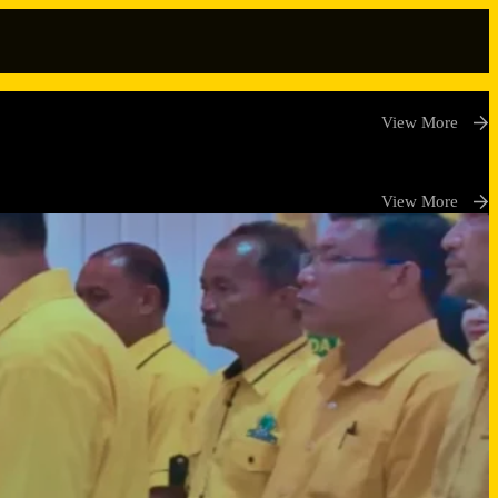
View More
View More