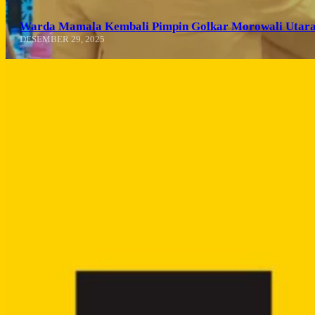
Warda Mamala Kembali Pimpin Golkar Morowali Utara
DESEMBER 29, 2025