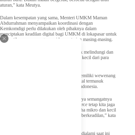
aturan,” kata Meutya.
Dalam kesempatan yang sama, Menteri UMKM Maman
Abdurrahman menyampaikan koordinasi dengan
Kemkomdigi perlu dilakukan oleh pihaknya dalam
menciptakan keadilan digital bagi UMKM di lokapasar untuk
memastikan wewenang sesuai kementerian masing-masing.
Kementerian UMKM bakal berfokus untuk melindungi dan
meningkatkan daya saing usaha mikro dan kecil dari para
pelaku usaha di ruang digital.
Sementara untuk Kementerian Komdigi memiliki wewenang
berurusan langsung dengan ekosistem digital termasuk
memastikan akses para PSE lokapasar di Indonesia.
“Ekosistem ini harus berkeadilan. Sebetulnya semangatnya
itu. Jadi kita harus
fair
dong. Jadi
e-commerce
tetap kita jaga
ekosistemnya dan teman-teman pelaku usaha mikro dan kecil
menengah juga harus kita jaga. Prinsipnya berkeadilan,” kata
Maman.
Menurut Maman, dinamika transaksi yang dialami saat ini