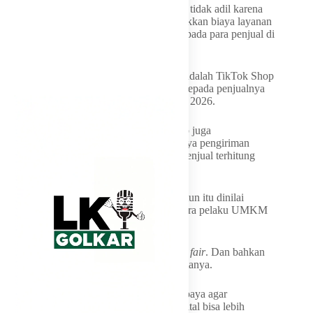
oleh pelaku UMKM di lokapasar terbilang tidak adil karena
para PSE lokapasar dengan sepihak menaikkan biaya layanan
tanpa adanya sosialisasi terlebih dahulu kepada para penjual di
platformnya.
Salah satu yang ramai dibahas contohnya adalah TikTok Shop
yang diketahui menaikkan biaya layanan kepada penjualnya
dalam banyak komponen terhitung 18 Mei 2026.
Tidak lama dari aksi tersebut, TikTok Shop juga
mengumumkan mereka membebankan biaya pengiriman
untuk pengembalian barang kepada para penjual terhitung
mulai 1 Juni 2026.
Kenaikan harga biaya layanan yang beruntun itu dinilai
sebagai suatu bentuk ketidakadilan bagi para pelaku UMKM
digital.
“Saya pikir hal-hal seperti ini yang enggak
fair
. Dan bahkan
dalam diskusi ini sudah
abuse market
,” katanya.
Maka dari itu, pihaknya saat ini terus berupaya agar
perlindungan kepada UMKM di ranah digital bisa lebih