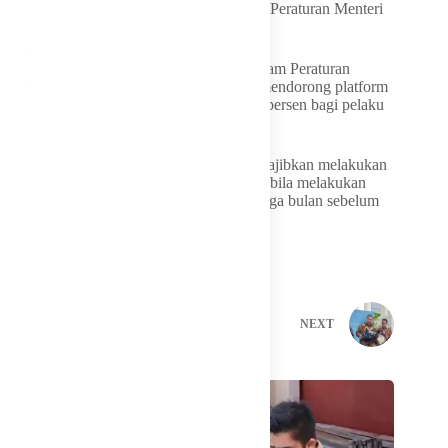
optimal salah satunya dengan menyiapkan Peraturan Menteri
UMKM khusus untuk ini.
Adapun beberapa hal yang akan diatur dalam Peraturan
Menteri tersebut menurut Maman adalah mendorong platform
memberi diskon biaya layanan sebesar 50 persen bagi pelaku
usaha mikro dan kecil.
Selanjutnya, para platform digital juga diwajibkan melakukan
sosialisasi kepada para pelaku UMKM apabila melakukan
penyesuaian biaya layanan paling sedikit tiga bulan sebelum
kebijakan terkait diberlakukan.
PREVIOUS
NEXT
Related Posts