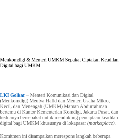
By
Shintia
On
Mei 22, 2026
In
Golkar Update
Menkomdigi & Menteri UMKM Sepakat Ciptakan Keadilan
Digital bagi UMKM
In
Golkar Update
Read Time
3 mins
LKI Golkar
– Menteri Komunikasi dan Digital
(Menkomdigi) Meutya Hafid dan Menteri Usaha Mikro,
Kecil, dan Menengah (UMKM) Maman Abdurrahman
bertemu di Kantor Kementerian Komdigi, Jakarta Pusat, dan
keduanya bersepakat untuk mendukung penciptaan keadilan
digital bagi UMKM khususnya di lokapasar
(marketplace)
.
Komitmen ini disampaikan merespons langkah beberapa