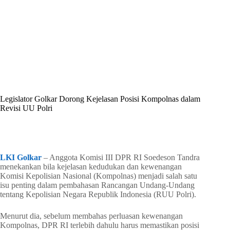
By
Shintia
On
Juni 3, 2026
In
Golkar Update
Legislator Golkar Dorong Kejelasan Posisi Kompolnas dalam
Revisi UU Polri
In
Golkar Update
Read Time
2 mins
LKI Golkar
– Anggota Komisi III DPR RI Soedeson Tandra
menekankan bila kejelasan kedudukan dan kewenangan
Komisi Kepolisian Nasional (Kompolnas) menjadi salah satu
isu penting dalam pembahasan Rancangan Undang-Undang
tentang Kepolisian Negara Republik Indonesia (RUU Polri).
Menurut dia, sebelum membahas perluasan kewenangan
Kompolnas, DPR RI terlebih dahulu harus memastikan posisi