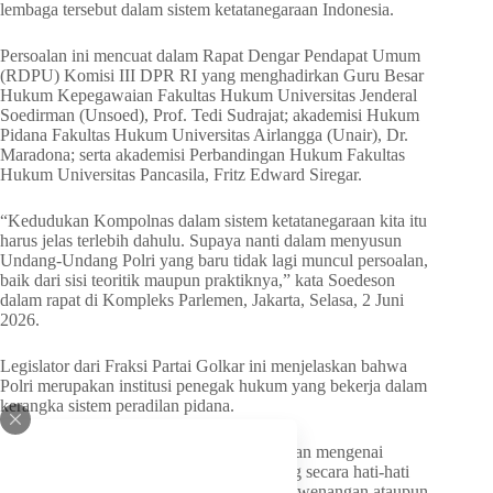
lembaga tersebut dalam sistem ketatanegaraan Indonesia.
Persoalan ini mencuat dalam Rapat Dengar Pendapat Umum
(RDPU) Komisi III DPR RI yang menghadirkan Guru Besar
Hukum Kepegawaian Fakultas Hukum Universitas Jenderal
Soedirman (Unsoed), Prof. Tedi Sudrajat; akademisi Hukum
Pidana Fakultas Hukum Universitas Airlangga (Unair), Dr.
Maradona; serta akademisi Perbandingan Hukum Fakultas
Hukum Universitas Pancasila, Fritz Edward Siregar.
“Kedudukan Kompolnas dalam sistem ketatanegaraan kita itu
harus jelas terlebih dahulu. Supaya nanti dalam menyusun
Undang-Undang Polri yang baru tidak lagi muncul persoalan,
baik dari sisi teoritik maupun praktiknya,” kata Soedeson
dalam rapat di Kompleks Parlemen, Jakarta, Selasa, 2 Juni
2026.
Legislator dari Fraksi Partai Golkar ini menjelaskan bahwa
Polri merupakan institusi penegak hukum yang bekerja dalam
kerangka sistem peradilan pidana.
Karena itu, kata Soedeson, setiap pengaturan mengenai
pengawasan terhadap Polri harus dirancang secara hati-hati
agar tidak menimbulkan tumpang tindih kewenangan ataupun