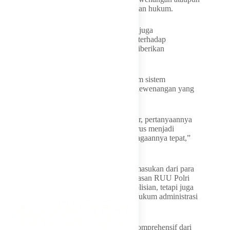
mengganggu independensi proses penegakan hukum.
Wakil Rakyat asal Dapil Papua Tengah itu juga
mempertanyakan mekanisme pengawasan terhadap
Kompolnas apabila lembaga itu nantinya diberikan
kewenangan yang lebih besar.
Menurutnya, perlu ada keseimbangan dalam sistem
pengawasan agar tidak terjadi pergeseran kewenangan yang
justru menimbulkan persoalan baru.
“Kalau kewenangan Kompolnas diperbesar, pertanyaannya
siapa yang mengawasi Kompolnas? Ini harus menjadi
perhatian kita bersama agar desain kelembagaannya tepat,”
ucapnya.
Dalam kesempatan itu, Soedeson menilai masukan dari para
akademisi menjadi penting karena pembahasan RUU Polri
tidak hanya menyangkut aspek teknis kepolisian, tetapi juga
menyentuh persoalan hukum tata negara, hukum administrasi
negara, hingga hukum pidana.
Oleh karena itu, dia meminta pandangan komprehensif dari