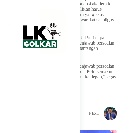
para pakar agar revisi UU Polri memiliki fondasi akademik
yang kuat. Dia mengatakan reformasi kepolisian harus
dibangun berdasarkan prinsip-prinsip hukum yang jelas
sehingga mampu menjawab kebutuhan masyarakat sekaligus
memperkuat profesionalisme institusi Polri.
Soedeson berharap proses penyusunan RUU Polri dapat
menghasilkan regulasi yang tidak hanya menjawab persoalan
saat ini, tetapi juga mampu mengantisipasi tantangan
penegakan hukum di masa mendatang.
“Yang kita susun ini bukan hanya untuk menjawab persoalan
hari ini, tetapi juga untuk memastikan institusi Polri semakin
profesional dan mampu menjawab tantangan ke depan,” tegas
Soedeson.
PREVIOUS
NEXT
Related Posts