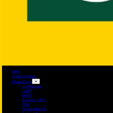
DPP
Golkar Update
Hasta Karya
Al-Hidayah
AMPI
HWK
Kosgoro 1957
MDI
Ormas MKGR