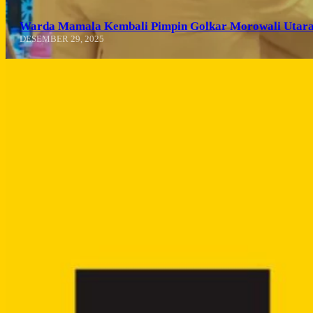
Warda Mamala Kembali Pimpin Golkar Morowali Utara
DESEMBER 29, 2025