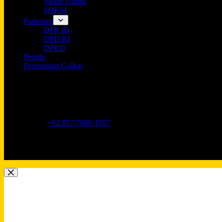
Satkar Ulama
SOKSI
Parlemen
DPR RI
DPD RI
DPRD
Pemilu
Perempuan Golkar
Opening hours
9AM - 5PM
Address:
Jl. Anggrek Neli Murni No.11A, RT.16/RW.1, Kemang
Phone:
+62 817-7680-1957
Mobile:
+62 817-7680-1957
Email:
Lkidppgolkar@gmail.com