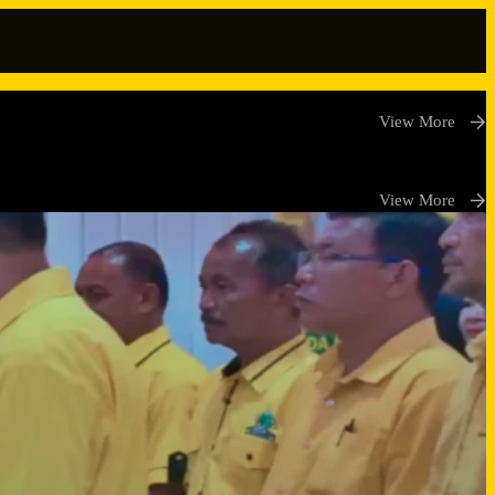
View More
View More