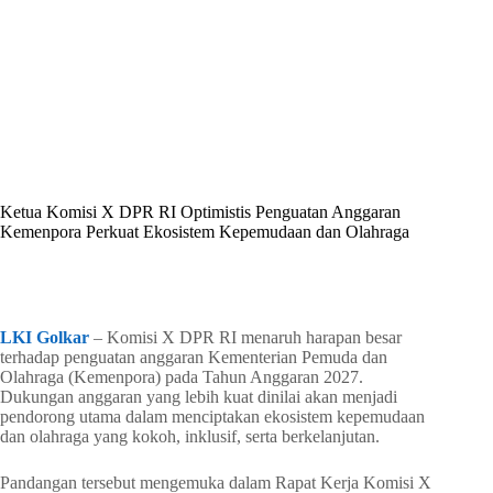
By
Shintia
On
Juni 16, 2026
In
Golkar Update
Ketua Komisi X DPR RI Optimistis Penguatan Anggaran
Kemenpora Perkuat Ekosistem Kepemudaan dan Olahraga
In
Golkar Update
Read Time
2 mins
LKI Golkar
– Komisi X DPR RI menaruh harapan besar
terhadap penguatan anggaran Kementerian Pemuda dan
Olahraga (Kemenpora) pada Tahun Anggaran 2027.
Dukungan anggaran yang lebih kuat dinilai akan menjadi
pendorong utama dalam menciptakan ekosistem kepemudaan
dan olahraga yang kokoh, inklusif, serta berkelanjutan.
Pandangan tersebut mengemuka dalam Rapat Kerja Komisi X