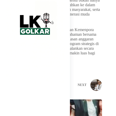
“Penganggaran yang sudah disetujui nanti tentu bukan hanya
dari sisi angka-angka, tetapi harus diterjemahkan ke dalam
bentuk prestasi, kebahagiaan dan kesehatan masyarakat, serta
kegiatan-kegiatan yang bermanfaat bagi generasi muda
Indonesia,” tandasnya.
Komisi X DPR RI berharap usulan anggaran Kemenpora
Tahun 2027 yang telah memperoleh kesepahaman bersama
dapat terakomodasi dalam tahapan pembahasan anggaran
selanjutnya. Dengan demikian, berbagai program strategis di
bidang kepemudaan dan olahraga dapat dijalankan secara
optimal serta memberikan manfaat yang semakin luas bagi
masyarakat.
PREVIOUS
NEXT
Related Posts