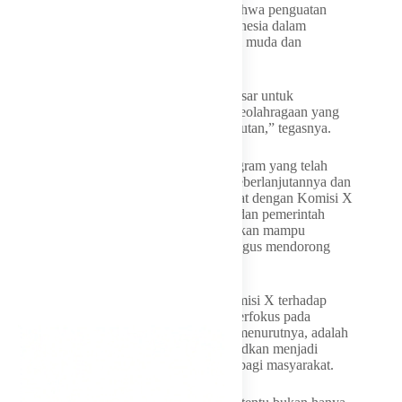
Dukungan tersebut dilandasi keyakinan bahwa penguatan
anggaran akan memperbesar peluang Indonesia dalam
meningkatkan kualitas pembinaan generasi muda dan
memperkuat sistem olahraga nasional.
“Indonesia akan memiliki peluang lebih besar untuk
membangun ekosistem kepemudaan dan keolahragaan yang
bukan saja lebih kuat, tetapi juga berkelanjutan,” tegasnya.
Lebih lanjut, Hetifah menilai berbagai program yang telah
dirancang Kemenpora perlu terus dijaga keberlanjutannya dan
disempurnakan melalui kolaborasi yang erat dengan Komisi X
DPR RI. Sinergi antara lembaga legislatif dan pemerintah
dinilai penting agar kebijakan yang dihasilkan mampu
menjawab kebutuhan generasi muda sekaligus mendorong
peningkatan prestasi olahraga Indonesia.
Ia juga menekankan bahwa dukungan Komisi X terhadap
anggaran Kemenpora tidak semata-mata berfokus pada
besaran alokasi dana. Yang lebih penting, menurutnya, adalah
bagaimana anggaran tersebut dapat diwujudkan menjadi
program yang memberikan dampak nyata bagi masyarakat.