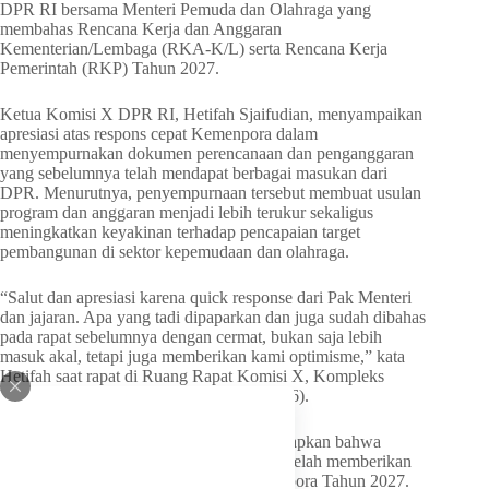
DPR RI bersama Menteri Pemuda dan Olahraga yang
membahas Rencana Kerja dan Anggaran
Kementerian/Lembaga (RKA-K/L) serta Rencana Kerja
Pemerintah (RKP) Tahun 2027.
Ketua Komisi X DPR RI, Hetifah Sjaifudian, menyampaikan
apresiasi atas respons cepat Kemenpora dalam
menyempurnakan dokumen perencanaan dan penganggaran
yang sebelumnya telah mendapat berbagai masukan dari
DPR. Menurutnya, penyempurnaan tersebut membuat usulan
program dan anggaran menjadi lebih terukur sekaligus
meningkatkan keyakinan terhadap pencapaian target
pembangunan di sektor kepemudaan dan olahraga.
“Salut dan apresiasi karena quick response dari Pak Menteri
dan jajaran. Apa yang tadi dipaparkan dan juga sudah dibahas
pada rapat sebelumnya dengan cermat, bukan saja lebih
masuk akal, tetapi juga memberikan kami optimisme,” kata
Hetifah saat rapat di Ruang Rapat Komisi X, Kompleks
Parlemen, Senayan, Jakarta, Senin (15/6/26).
Politisi Fraksi Partai Golkar itu mengungkapkan bahwa
seluruh fraksi di Komisi X pada dasarnya telah memberikan
persetujuan terhadap usulan RKA Kemenpora Tahun 2027.