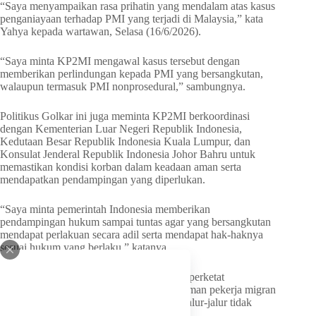
“Saya menyampaikan rasa prihatin yang mendalam atas kasus
penganiayaan terhadap PMI yang terjadi di Malaysia,” kata
Yahya kepada wartawan, Selasa (16/6/2026).
“Saya minta KP2MI mengawal kasus tersebut dengan
memberikan perlindungan kepada PMI yang bersangkutan,
walaupun termasuk PMI nonprosedural,” sambungnya.
Politikus Golkar ini juga meminta KP2MI berkoordinasi
dengan Kementerian Luar Negeri Republik Indonesia,
Kedutaan Besar Republik Indonesia Kuala Lumpur, dan
Konsulat Jenderal Republik Indonesia Johor Bahru untuk
memastikan kondisi korban dalam keadaan aman serta
mendapatkan pendampingan yang diperlukan.
“Saya minta pemerintah Indonesia memberikan
pendampingan hukum sampai tuntas agar yang bersangkutan
mendapat perlakuan secara adil serta mendapat hak-haknya
sesuai hukum yang berlaku,” katanya.
Lebih lanjut, Yahya meminta KP2MI memperketat
pengawasan untuk menekan kasus pengiriman pekerja migran
secara nonprosedural. Termasuk, melalui jalur-jalur tidak
resmi.