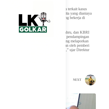
Direktur PWNI, Heni Hamidah, buka suara terkait kasus
penganiayaan itu. Heni membenarkan wanita yang dianiaya
adalah seorang warga negara Indonesia yang bekerja di
Malaysia.
“Kementerian Luar Negeri, KJRI Johor Bahru, dan KBRI
Kuala Lumpur saat ini tengah memberikan pendampingan
kepada seorang WNI dengan inisial YY yang melaporkan
dugaan tindak penganiayaan yang dilakukan oleh pemberi
kerja beserta seorang rekannya di Malaysia,” ujar Direktur
PWNI, Heni Hamidah, kepada wartawan.
PREVIOUS
NEXT
Related Posts