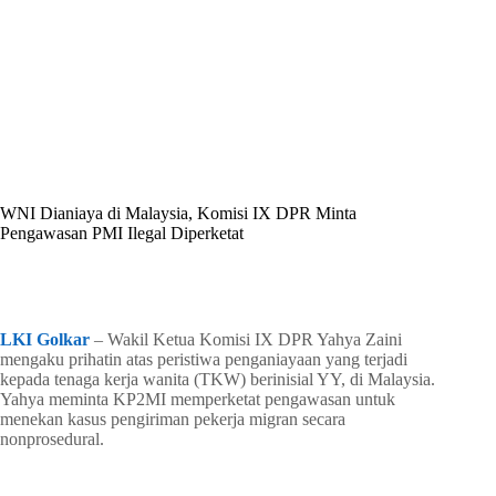
By
Shintia
On
Juni 17, 2026
In
Golkar Update
WNI Dianiaya di Malaysia, Komisi IX DPR Minta
Pengawasan PMI Ilegal Diperketat
In
Golkar Update
Read Time
2 mins
LKI Golkar
– Wakil Ketua Komisi IX DPR Yahya Zaini
mengaku prihatin atas peristiwa penganiayaan yang terjadi
kepada tenaga kerja wanita (TKW) berinisial YY, di Malaysia.
Yahya meminta KP2MI memperketat pengawasan untuk
menekan kasus pengiriman pekerja migran secara
nonprosedural.