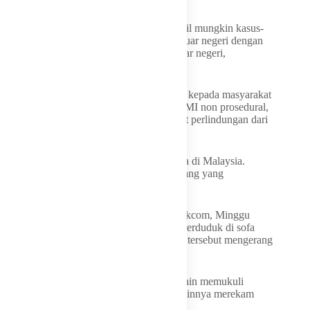
“Saya minta KP2MI untuk menekan sekecil mungkin kasus-
kasus pengiriman PMI non prosedural ke luar negeri dengan
memperketat pengawasan pintu-pintu keluar negeri,
khususnya jalur-jalur tikus,” ujarnya.
“Saya minta KP2MI melakukan sosialisasi kepada masyarakat
untuk menolak setiap ajakan pengiriman PMI non prosedural,
karena PMI non prosedural tidak mendapat perlindungan dari
pemerintah,” imbuh dia.
Sebelumnya, YY dianiaya oleh majikannya di Malaysia.
Kepolisian Malaysia menangkap empat orang yang
menganiaya YY.
Dari video yang beredar seperti dilihat detikcom, Minggu
(14/6/2026), tampak seorang wanita yang terduduk di sofa
dipukuli seorang pria berkaus biru. Wanita tersebut mengerang
kesakitan dan tak melawan sama sekali.
Pada adegan selanjutnya, seorang wanita lain memukuli
bagian kepala korban. Sementara wanita lainnya merekam
aksi kekerasan itu.