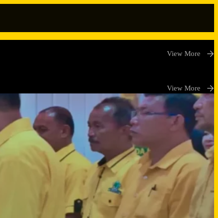
View More
View More