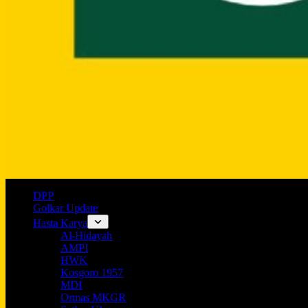
DPP
Golkar Update
Hasta Karya
Al-Hidayah
AMPI
HWK
Kosgoro 1957
MDI
Ormas MKGR