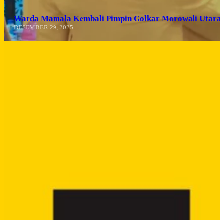
Warda Mamala Kembali Pimpin Golkar Morowali Utara
DESEMBER 29, 2025