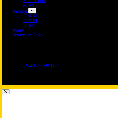
Satkar Ulama
SOKSI
Parlemen
DPR RI
DPD RI
DPRD
Pemilu
Perempuan Golkar
Opening hours
9AM - 5PM
Address:
Jl. Anggrek Neli Murni No.11A, RT.16/RW.1, Kemang
Phone:
+62 817-7680-1957
Mobile:
+62 817-7680-1957
Email:
Lkidppgolkar@gmail.com