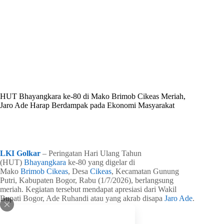
By
Shintia
On
Juli 2, 2026
In
Golkar Update
HUT Bhayangkara ke-80 di Mako Brimob Cikeas Meriah,
Jaro Ade Harap Berdampak pada Ekonomi Masyarakat
In
Golkar Update
Read Time
1 min
LKI Golkar
– Peringatan Hari Ulang Tahun
(HUT)
Bhayangkara
ke-80 yang digelar di
Mako
Brimob
Cikeas
, Desa
Cikeas
, Kecamatan Gunung
Putri, Kabupaten Bogor, Rabu (1/7/2026), berlangsung
meriah. Kegiatan tersebut mendapat apresiasi dari Wakil
Bupati Bogor, Ade Ruhandi atau yang akrab disapa
Jaro Ade
.
Menurut
Jaro Ade
, pelaksanaan peringatan