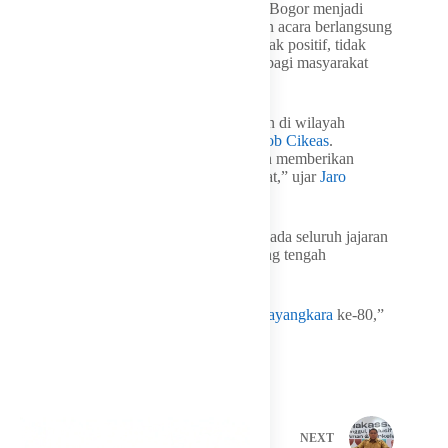
HUT
Bhayangkara
di wilayah Kabupaten Bogor menjadi
kebanggaan tersendiri. Ia menilai rangkaian acara berlangsung
dengan sangat baik dan memberikan dampak positif, tidak
hanya bagi institusi kepolisian, tetapi juga bagi masyarakat
sekitar.
“Ini luar biasa karena kegiatannya diadakan di wilayah
Kabupaten Bogor, tepatnya di Mako
Brimob
Cikeas
.
Acaranya juga luar biasa. Mudah-mudahan memberikan
dampak terhadap per
ekonomi
an masyarakat,” ujar
Jaro
Ade
pada awak media.
Ia juga menyampaikan ucapan selamat kepada seluruh jajaran
Kepolisian Negara Republik Indonesia yang tengah
memperingati Hari
Bhayangkara
ke-80.
“Sekali lagi saya ucapkan selamat Hari
Bhayangkara
ke-80,”
katanya.
PREVIOUS
NEXT