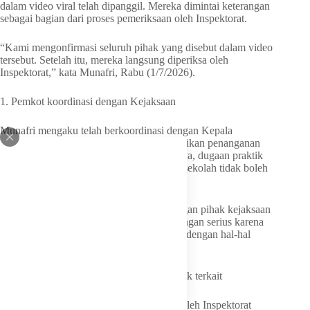
dalam video viral telah dipanggil. Mereka dimintai keterangan
sebagai bagian dari proses pemeriksaan oleh Inspektorat.
“Kami mengonfirmasi seluruh pihak yang disebut dalam video
tersebut. Setelah itu, mereka langsung diperiksa oleh
Inspektorat,” kata Munafri, Rabu (1/7/2026).
1. Pemkot koordinasi dengan Kejaksaan
Munafri mengaku telah berkoordinasi dengan Kepala
Kejaksaan Negeri Makassar untuk memastikan penanganan
dugaan tersebut berjalan serius. Menurutnya, dugaan praktik
transaksional dalam pengangkatan kepala sekolah tidak boleh
mencoreng dunia pendidikan.
“Kami berkoordinasi dan komunikasi dengan pihak kejaksaan
untuk memastikan proses itu tertangani dengan serius karena
kita tidak mau dunia pendidikan tercoreng dengan hal-hal
seperti itu,” katanya.
2. Inspektorat sudah memeriksa pihak-pihak terkait
Munafri mengatakan proses pemeriksaan oleh Inspektorat