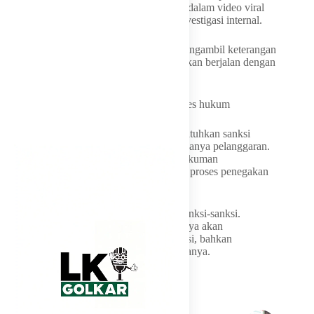
telah berjalan. Seluruh pihak yang disebut dalam video viral
dimintai keterangan sebagai bagian dari investigasi internal.
“Sudah ada semua di Inspektorat untuk mengambil keterangan
dan sebagainya. Kita pastikan prosesnya akan berjalan dengan
adil,” katanya.
3. Siapkan sanksi administrasi hingga proses hukum
Munafri menegaskan pihaknya akan menjatuhkan sanksi
apabila hasil pemeriksaan membuktikan adanya pelanggaran.
Menurutnya, sanksi tidak hanya berupa hukuman
administratif, tetapi juga dapat berlanjut ke proses penegakan
hukum apabila ditemukan unsur pidana.
“Kalau hasilnya nanti terbukti, akan ada sanksi-sanksi.
Semuanya kalau memang terbukti, sanksinya akan
bertumpuk-tumpuk. Ada sanksi administrasi, bahkan
kemungkinan ada penegakan hukum,” katanya.