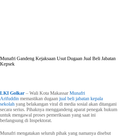
By
Shintia
On
Juli 2, 2026
In
Golkar Update
Munafri Gandeng Kejaksaan Usut Dugaan Jual Beli Jabatan
Kepsek
In
Golkar Update
Read Time
1 min
LKI Golkar
– Wali Kota Makassar
Munafri
Arifuddin
memastikan dugaan
jual beli jabatan
kepala
sekolah
yang belakangan viral di media sosial akan ditangani
secara serius. Pihaknya menggandeng aparat penegak hukum
untuk mengawal proses pemeriksaan yang saat ini
berlangsung di Inspektorat.
Munafri mengatakan seluruh pihak yang namanya disebut