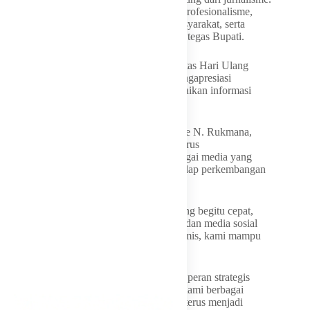
Jurnalisme harus dimaknai dengan istilah profesionalisme,
mampu memberikan kecerdaskan bagi masyarakat, serta
memberikan harapan kepada masyarakat,” tegas Bupati.
Bupati Garut juga mengucapkan selamat atas Hari Ulang
Tahun ke-13 Harian Garut News serta mengapresiasi
kontribusi media tersebut dalam menyampaikan informasi
yang mendukung pembangunan daerah.
Pimpinan Redaksi Harian Garut News, Igie N. Rukmana,
menegaskan komitmen jajarannya untuk terus
mengembangkan Harian Garut News sebagai media yang
profesional, independen, dan adaptif terhadap perkembangan
teknologi.
“Di tengah perubahan landscape media yang begitu cepat,
ketika arus informasi bergerak tanpa batas dan media sosial
menjadi ruang kompetisi yang sangat dinamis, kami mampu
bertahan selama 13 tahun,” ungkap Igie.
Igie menambahkan bahwa media memiliki peran strategis
dalam membentuk cara masyarakat memahami berbagai
peristiwa. Harian Garut News diharapkan terus menjadi