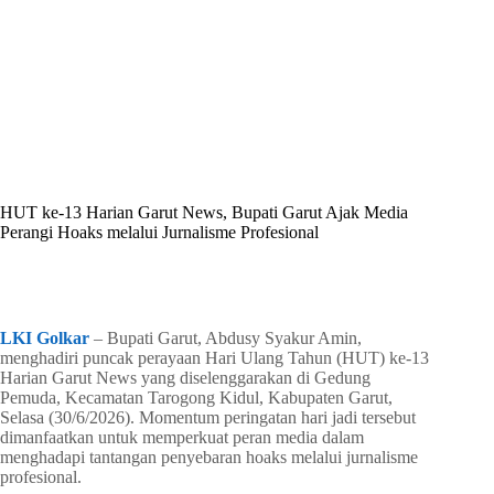
By
Shintia
On
Juli 2, 2026
In
Golkar Update
HUT ke-13 Harian Garut News, Bupati Garut Ajak Media
Perangi Hoaks melalui Jurnalisme Profesional
In
Golkar Update
Read Time
2 mins
LKI Golkar
– Bupati Garut, Abdusy Syakur Amin,
menghadiri puncak perayaan Hari Ulang Tahun (HUT) ke-13
Harian Garut News yang diselenggarakan di Gedung
Pemuda, Kecamatan Tarogong Kidul, Kabupaten Garut,
Selasa (30/6/2026). Momentum peringatan hari jadi tersebut
dimanfaatkan untuk memperkuat peran media dalam
menghadapi tantangan penyebaran hoaks melalui jurnalisme
profesional.