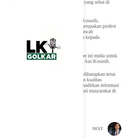
bagian dari penguatan ekosistem informasi yang sehat di
Kabupaten Garut.
Dewan Redaksi Harian Garut News, Aas Kosasih,
menyampaikan bahwa profesi wartawan merupakan profesi
yang mulia karena mengemban tanggung jawab
menyampaikan informasi berdasarkan fakta kepada
masyarakat.
“Maka dari itu, InsyaAllah profesi wartawan ini mulia untuk
menyebarluaskan tentang kebenaran,” kata Aas Kosasih.
Memasuki usia ke-13, Harian Garut News diharapkan terus
menjaga profesionalisme, independensi, dan kualitas
jurnalistik sebagai bagian dari upaya menghadirkan informasi
yang mencerdaskan serta memperkuat literasi masyarakat di
era digital.
PREVIOUS
NEXT