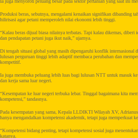
Ia juga menyoroti peluang besar pada sektor pertanian yang saat ini m
Produksi beras, sebutnya, mengalami kenaikan signifikan dibanding 
hilirisasi agar petani memperoleh nilai ekonomi lebih tinggi.
“Kalau beras dijual biasa nilainya terbatas. Tapi kalau dikemas, diberi 
dan pendapatan petani juga ikut naik,” ujarnya.
Di tengah situasi global yang masih dipengaruhi konflik internasiona
lulusan perguruan tinggi lebih adaptif membaca perubahan dan memper
kompetitif.
Ia juga membuka peluang lebih luas bagi lulusan NTT untuk masuk ke pa
dan kerja sama luar negeri.
“Kesempatan ke luar negeri terbuka lebar. Tinggal bagaimana kita m
kompetensi,” tandasnya.
Pada kesempatan yang sama, Kepala LLDIKTI Wilayah XV, Adrianus A
hanya mengandalkan kompetensi akademik, tetapi juga memperkuat kem
“Kompetensi bidang penting, tetapi kompetensi sosial juga menentuka
katanya.