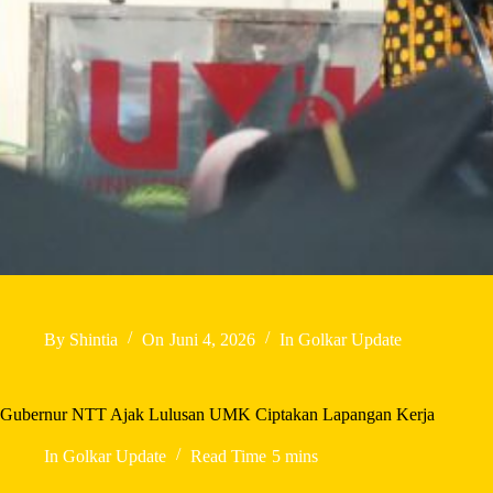
By
Shintia
On
Juni 4, 2026
In
Golkar Update
Gubernur NTT Ajak Lulusan UMK Ciptakan Lapangan Kerja
In
Golkar Update
Read Time
5 mins