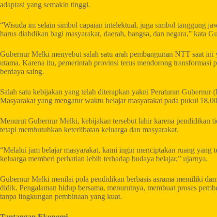
adaptasi yang semakin tinggi.
“Wisuda ini selain simbol capaian intelektual, juga simbol tanggung 
harus diabdikan bagi masyarakat, daerah, bangsa, dan negara,” kata G
Gubernur Melki menyebut salah satu arah pembangunan NTT saat ini
utama. Karena itu, pemerintah provinsi terus mendorong transformasi
berdaya saing.
Salah satu kebijakan yang telah diterapkan yakni Peraturan Gubernu
Masyarakat yang mengatur waktu belajar masyarakat pada pukul 18.
Menurut Gubernur Melki, kebijakan tersebut lahir karena pendidikan 
tetapi membutuhkan keterlibatan keluarga dan masyarakat.
“Melalui jam belajar masyarakat, kami ingin menciptakan ruang yang 
keluarga memberi perhatian lebih terhadap budaya belajar,” ujarnya.
Gubernur Melki menilai pola pendidikan berbasis asrama memiliki damp
didik. Pengalaman hidup bersama, menurutnya, membuat proses pembent
tanpa lingkungan pembinaan yang kuat.
Tantangan Ekonomi