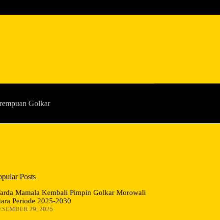
rempuan Golkar
opular Posts
arda Mamala Kembali Pimpin Golkar Morowali
tara Periode 2025-2030
ESEMBER 29, 2025