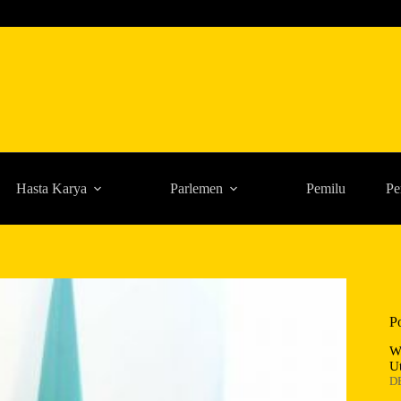
Hasta Karya
Parlemen
Pemilu
Pe
P
W
U
D