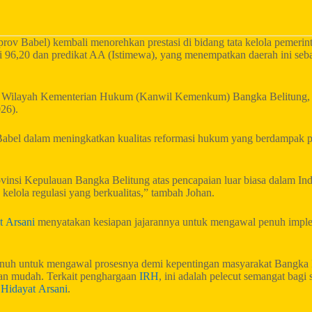
ov Babel) kembali menorehkan prestasi di bidang tata kelola pemeri
6,20 dan predikat AA (Istimewa), yang menempatkan daerah ini sebaga
tor Wilayah Kementerian Hukum (Kanwil Kemenkum) Bangka Belitung
26).
Babel dalam meningkatkan kualitas reformasi hukum yang berdampak 
rovinsi Kepulauan Bangka Belitung atas pencapaian luar biasa dalam 
lola regulasi yang berkualitas,” tambah Johan.
t Arsani
menyatakan kesiapan jajarannya untuk mengawal penuh implem
nuh untuk mengawal prosesnya demi kepentingan masyarakat Bangka B
gan mudah. Terkait penghargaan
IRH
, ini adalah pelecut semangat bagi
s
Hidayat Arsani
.