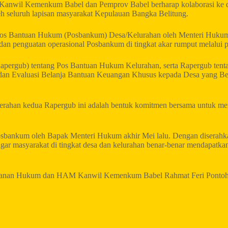
 ini, Kanwil Kemenkum Babel dan Pemprov Babel berharap kolaborasi 
leh seluruh lapisan masyarakat Kepulauan Bangka Belitung.
ian Pos Bantuan Hukum (Posbankum) Desa/Kelurahan oleh Menteri Huk
n dan penguatan operasional Posbankum di tingkat akar rumput melalui 
apergub) tentang Pos Bantuan Hukum Kelurahan, serta Rapergub tent
g dan Evaluasi Belanja Bantuan Keuangan Khusus kepada Desa yang 
ahan kedua Rapergub ini adalah bentuk komitmen bersama untuk me
 Posbankum oleh Bapak Menteri Hukum akhir Mei lalu. Dengan diserah
gar masyarakat di tingkat desa dan kelurahan benar-benar mendapatka
elayanan Hukum dan HAM Kanwil Kemenkum Babel Rahmat Feri Pontoh, S