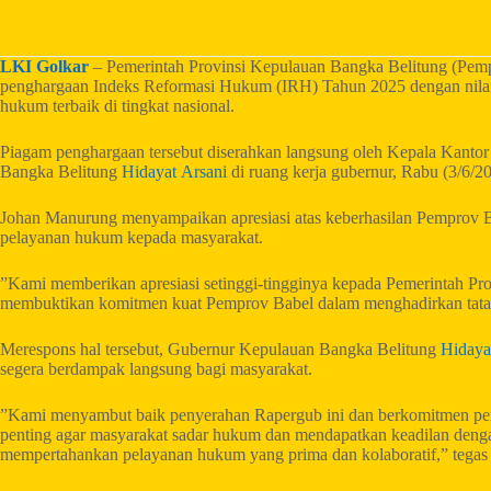
LKI Golkar
– Pemerintah Provinsi Kepulauan Bangka Belitung (Pempr
penghargaan Indeks Reformasi Hukum (IRH) Tahun 2025 dengan nilai 9
hukum terbaik di tingkat nasional.
Piagam penghargaan tersebut diserahkan langsung oleh Kepala Kan
Bangka Belitung
Hidayat Arsani
di ruang kerja gubernur, Rabu (3/6/20
Johan Manurung menyampaikan apresiasi atas keberhasilan Pemprov 
pelayanan hukum kepada masyarakat.
​”Kami memberikan apresiasi setinggi-tingginya kepada Pemerintah P
membuktikan komitmen kuat Pemprov Babel dalam menghadirkan tata ke
​Merespons hal tersebut, Gubernur Kepulauan Bangka Belitung
Hidaya
segera berdampak langsung bagi masyarakat.
​”Kami menyambut baik penyerahan Rapergub ini dan berkomitmen pe
penting agar masyarakat sadar hukum dan mendapatkan keadilan den
mempertahankan pelayanan hukum yang prima dan kolaboratif,” tega